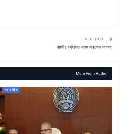
NEXT POST
ৰাষ্ট্ৰীয় পৰ্য্যায়ত অসম সন্তানৰ সাফল্য
More From Author
সম সাময়িক