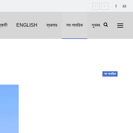
্ৰাফী
ENGLISH
ব্যৱসায়
সম সাময়িক
সুখবৰ
সম সাময়িক