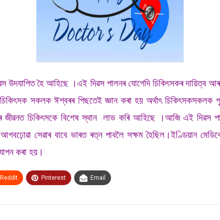
িৱস উদযাপিত হৈ আহিছে ।এই দিৱস পালনৰ যোগেদি চিকিৎসকৰ দায়িত্ব আৰু
 ।চিকিৎসক সকলক ঈশ্বৰৰ পিছতেই জ্ঞান কৰা হয় অৰ্থাৎ চিকিৎসকসকলক পৃ
ৰে জীৱনত চিকিৎসকে বিশেষ স্থান লাভ কৰি আহিছে ।আজি এই দিৱস পালনৰ
়োৱা সেৱাৰ বাবে ভাৰত ৰত্ন পাবলৈ সক্ষম হৈছিল।ইণ্ডিয়ান মেডিকেল এচ’
দযাপন কৰা হয়।
ReddIt
Pinterest
Email