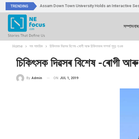
Assam Down Town University Holds an Interactive Ses
TRENDING
সম্পাদনাৰ
Home
সম সাময়িক
চিকিৎসক দিৱসৰ বিশেষ -ৰোগী আৰু চিকিৎসকৰ সম্পৰ্ক সুদৃঢ় হওক
চিকিৎসক দিৱসৰ বিশেষ -ৰোগী আৰু 
ON
JUL 1, 2019
By
Admin