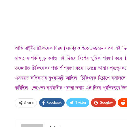
আজি ৰাষ্ট্ৰীয় চিকিৎসক দিৱস।সমগ্ৰ দেশতে ১৯৯১চনৰ পৰা এই দ
মাজত সম্পৰ্ক সুদৃঢ় কৰাত এই দিৱসে বিশেষ ভূমিকা গ্ৰহণ কৰে
তৎক্ষণাত চিকিৎসকৰ পৰামৰ্শ গ্ৰহণ কৰো।সেয়ে আমাৰ প্ৰত্যেক
এসময়ত কলিকতাৰ মুখ্যমন্ত্ৰী আছিল।চিকিৎসক হিচাপে সমাজলৈ আগবঢ
কৰিছিল।তেখেতৰ কৰ্মৰাজীক শ্ৰদ্ধা জনায় এই দিৱস প্ৰতিবছৰে উ
Facebook
Twitter
Google+
Share