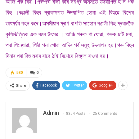
আজি গৰু বিহু ।পৰম্পৰা ৰক্ষা কৰি সমগ্ৰ অসমতে উদযাপিত হ’ল গৰু
বিহু ।ৰঙালী বিহুৰ প্ৰাকক্ষণত উদযাপিত হোৱা এই বিহুৱে বিশেষ
তাৎপৰ্য্য বহন কৰে।অসমীয়াৰ প্ৰাণ বাপতি সাহোন ৰঙালী বিহু প্ৰধানকৈ
কৃষিভিত্তিক এক ৰঙৰ উৎসৱ । আজি গৰুক গা ধোৱা, গৰুক চাট মৰা,
পঘা পিন্ধোৱা, পিঠা পনা খোৱা আদিৰ পৰ্ব সমূহ উদযাপন হয়।গৰু বিহুৰ
দিনাৰ পৰা বিহু মৰাৰ বাবে ঠাই বিশেষে বিহুদল ৰাওনা হয়।
580
0
Facebook
Twitter
Google+
Share
Admin
8354 Posts
25 Comments