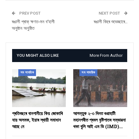
PREV POST
NEXT POST
ৰঙালী প্ৰাক্ ক্ষণত-মন ব’হাগী
ৰঙালী বিহুৰ শুভেচ্ছাৰে..
অনুষ্ঠান অনুষ্ঠিত
YOU MIGHT ALSO LIKE
More From Author
সম সাময়িক
সম সাময়িক
প্ৰতিবছৰে বানপানীয়ে কিয় জোকাৰি
আগন্তুক ২-৩ দিনত গুৱাহাটী
যায় অসমক, ইয়াৰ স্থায়ী সমাধান
মহানগৰীত প্ৰবল বৃষ্টিপাতৰ সম্ভাৱনা
আছে নে
থকা বুলি আই এম ডি (IMD)…