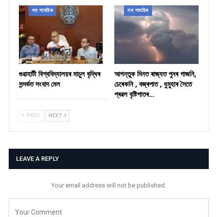
সম সাময়িক
সম সাময়িক
গুৱাহাটী বিশ্ববিদ্যালয়ৰ মাচুল বৃদ্ধিৰ
আগন্তুক দিনত ৰাজ্যত পুনৰ গাজনি,
সন্দৰ্ভত সংবাদ মেল
ঢেৰেকনি , বজ্ৰপাত , ধুমুহাৰ সৈতে
প্ৰৱল বৃষ্টিপাতৰ…
PREV
NEXT
LEAVE A REPLY
Your email address will not be published.