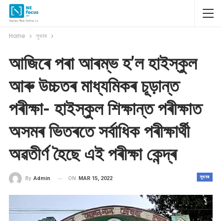
Home
সুখবৰ
আজিৰে পৰা আৰম্ভ হ’ল হাইস্কুল
আৰু উচ্চতৰ মাধ্যমিকৰ চূড়ান্ত
পৰীক্ষা- হাইস্কুল শিক্ষান্ত পৰীক্ষাত
অসমৰ ভিতৰতে সৰ্বাধিক পৰীক্ষাৰ্থী
অৱতীৰ্ণ হৈছে এই পৰীক্ষা কেন্দ্ৰ
সুখবৰ
ON
MAR 15, 2022
By
Admin