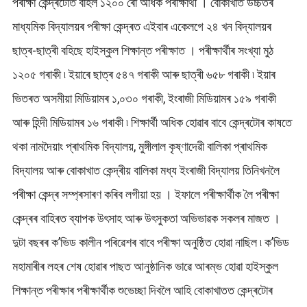
পৰীক্ষা কেন্দ্ৰটোত বহিল ১২০০ ৰো অধিক পৰীক্ষাৰ্থী । বোকাখাত উচ্চতৰ
মাধ্যমিক বিদ্যালয়ৰ পৰীক্ষা কেন্দ্ৰত এইবাৰ একেলগে ২৪ খন বিদ্যালয়ৰ
ছাত্ৰ-ছাত্ৰী বহিছে হাইস্কুল শিক্ষান্ত পৰীক্ষাত । পৰীক্ষাৰ্থীৰ সংখ্যা মুঠ
১২০৫ গৰাকী ৷ ইয়াৰে ছাত্ৰ ৫৪৭ গৰাকী আৰু ছাত্ৰী ৬৫৮ গৰাকী ৷ ইয়াৰ
ভিতৰত অসমীয়া মিডিয়ামৰ ১,০৩০ গৰাকী, ইংৰাজী মিডিয়ামৰ ১৫৯ গৰাকী
আৰু হিন্দী মিডিয়ামৰ ১৬ গৰাকী ৷ শিক্ষাৰ্থী অধিক হোৱাৰ বাবে কেন্দ্ৰটোৰ কাষতে
থকা নামদৈয়াং প্ৰাথমিক বিদ্যালয়, মুঙ্গীলাল কৃষ্ণাদেৱী বালিকা প্ৰাথমিক
বিদ্যালয় আৰু বোকাখাত কেন্দ্ৰীয় বালিকা মধ্য ইংৰাজী বিদ্যালয় তিনিখনলৈ
পৰীক্ষা কেন্দ্ৰ সম্প্ৰসাৰণ কৰিব লগীয়া হয় । ইফালে পৰীক্ষাৰ্থীক লৈ পৰীক্ষা
কেন্দ্ৰৰ বাহিৰত ব্যাপক উৎসাহ আৰু উৎসুকতা অভিভাৱক সকলৰ মাজত ।
দুটা বছৰৰ ক’ভিড কালীন পৰিৱেশৰ বাবে পৰীক্ষা অনুষ্ঠিত হোৱা নাছিল ৷ ক’ভিড
মহামাৰীৰ লহৰ শেষ হোৱাৰ পাছত আনুষ্ঠানিক ভাৱে আৰম্ভ হোৱা হাইস্কুল
শিক্ষান্ত পৰীক্ষাৰ পৰীক্ষাৰ্থীক শুভেচ্ছা দিবলৈ আহি বোকাখাতত কেন্দ্ৰটোৰ