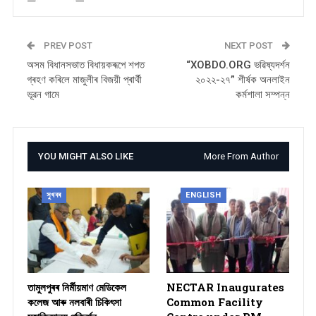
PREV POST
NEXT POST
অসম বিধানসভাত বিধায়কৰূপে শপত
“XOBDO.ORG ভৱিষ্যদৰ্শন
গ্ৰহণ কৰিলে মাজুলীৰ বিজয়ী প্ৰাৰ্থী
২০২২-২৭” শীৰ্ষক অনলাইন
ভূৱন গামে
কৰ্মশালা সম্পন্ন
YOU MIGHT ALSO LIKE
More From Author
সুখবৰ
ENGLISH
তামুলপুৰৰ নিৰ্মীয়মাণ মেডিকেল
NECTAR Inaugurates
কলেজ আৰু নলবাৰী চিকিৎসা
Common Facility