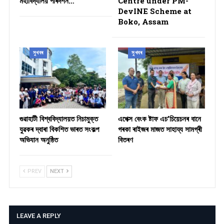
মহাবিদ্যালয় পৰিদৰ্শন…
Centre under PM-
DevINE Scheme at
Boko, Assam
সুখবৰ
সুখবৰ
গুৱাহাটী বিশ্ববিদ্যালয়ত নিচামুক্ত
​এপেক্স বেংক ষ্টাফ এচ’চিয়েচনৰ বানে
যুৱকৰ দ্বাৰা বিকশিত ভাৰত সংকল্প
গৰকা ৰাইজৰ মাজত সাহায্য সামগ্ৰী
অভিযান অনুষ্ঠিত
বিতৰণ ​
PREV
NEXT
LEAVE A REPLY