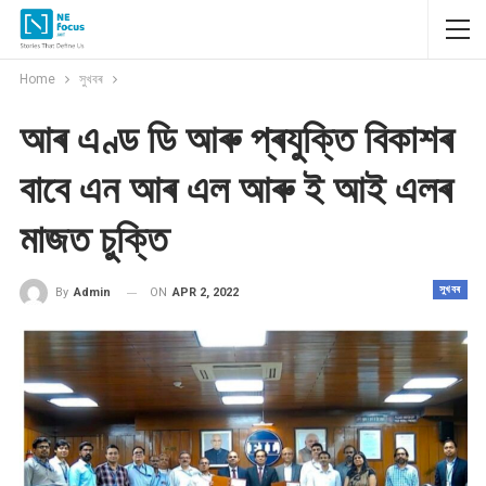
Home
সুখবৰ
আৰ এণ্ড ডি আৰু প্ৰযুক্তি বিকাশৰ
বাবে এন আৰ এল আৰু ই আই এলৰ
মাজত চুক্তি
সুখবৰ
ON
APR 2, 2022
By
Admin