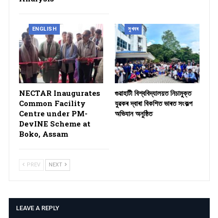
ENGLISH
সুখবৰ
NECTAR Inaugurates
গুৱাহাটী বিশ্ববিদ্যালয়ত নিচামুক্ত
Common Facility
যুৱকৰ দ্বাৰা বিকশিত ভাৰত সংকল্প
Centre under PM-
অভিযান অনুষ্ঠিত
DevINE Scheme at
Boko, Assam
PREV
NEXT
LEAVE A REPLY