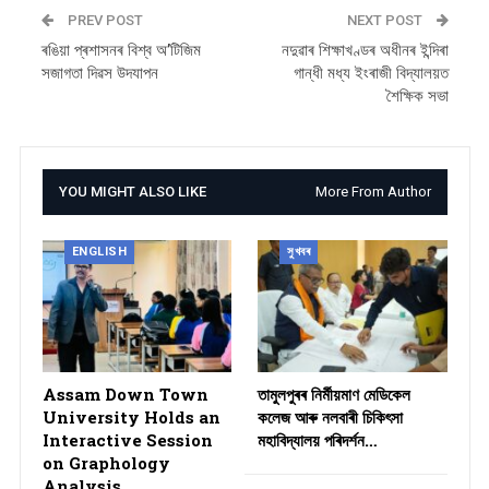
PREV POST
NEXT POST
ৰঙিয়া প্ৰশাসনৰ বিশ্ব অ’টিজিম
নদুৱাৰ শিক্ষাখণ্ডৰ অধীনৰ ইন্দিৰা
সজাগতা দিৱস উদযাপন
গান্ধী মধ্য ইংৰাজী বিদ্যালয়ত
শৈক্ষিক সভা
YOU MIGHT ALSO LIKE
More From Author
ENGLISH
সুখবৰ
Assam Down Town
তামুলপুৰৰ নিৰ্মীয়মাণ মেডিকেল
University Holds an
কলেজ আৰু নলবাৰী চিকিৎসা
Interactive Session
মহাবিদ্যালয় পৰিদৰ্শন…
on Graphology
Analysis