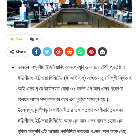
544
0
Share
ভাৰতৰ অগ্ৰণীয় ইঞ্জিনীয়াৰিং আৰু প্ৰযুক্তি কনছালটেসী প্ৰতিষ্ঠান
ইঞ্জিনীয়াছ ইণ্ডিয়া লিমিটেড (ই আই এল) মাজত নতুন দিল্লী স্থিত ই
আই এলৰ মুখ্য কাৰ্যালয়ত যোৱা ৩১ মাৰ্চত এন আৰ এলৰ গৱেষণা
ক্ৰিয়াকলাপৰ সম্প্ৰসাৰণৰ বাবে এক চুক্তি সম্পন্ন হয়।
উল্লেখ্য,নুমলীগড় ৰিফাইনেৰীত ৪.৩৭ শতাংশ অংশীদায়িত্ব থকা
ইঞ্জিনীয়াছ ইণ্ডিয়া লিমিটেড আৰু এন আৰ এলৰ মাজত হোৱা এই
চুক্তি অনুসৰি এই দুয়োটা প্ৰতিষ্ঠিত ৰাজহুৱা খণ্ডৰ তেল আৰু গেছ