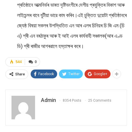
প্ৰতিষ্ঠানে আত্মনির্ভৰ ভাৰত দৃষ্টিভংগীৰে দেশীয় প্ৰযুক্তিৰ বিকাশ আৰু
লাইচেন্সৰ বাবে যুটীয়া ভাৱে কাম কৰিব।এই চুক্তিত দুয়োটা প্ৰতিষ্ঠানৰে
জ্যেষ্ঠ বিষয়া সকলৰ উপস্থিতিত এন আৰ এলৰ চিনিয়ৰ চি জি এম (চি
এ) শ্ৰী এন বৰঠাকুৰ আৰু ই আই এলৰ কাৰ্যবাহী সঞ্চালক(আৰ এণ্ড
ডি) শ্ৰী ৰাজীৱ আগৰৱালে হস্তাক্ষৰ কৰে।
544
0
Facebook
Twitter
Google+
Share
Admin
8354 Posts
25 Comments