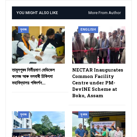
YOU MIGHT ALSO LIKE
More From Author
সুখবৰ
ENGLISH
তামুলপুৰৰ নিৰ্মীয়মাণ মেডিকেল
NECTAR Inaugurates
কলেজ আৰু নলবাৰী চিকিৎসা
Common Facility
মহাবিদ্যালয় পৰিদৰ্শন…
Centre under PM-
DevINE Scheme at
Boko, Assam
সুখবৰ
সুখবৰ