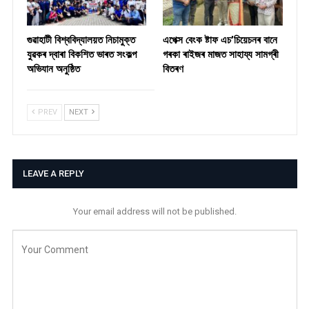
গুৱাহাটী বিশ্ববিদ্যালয়ত নিচামুক্ত
​এপেক্স বেংক ষ্টাফ এচ’চিয়েচনৰ বানে
যুৱকৰ দ্বাৰা বিকশিত ভাৰত সংকল্প
গৰকা ৰাইজৰ মাজত সাহায্য সামগ্ৰী
অভিযান অনুষ্ঠিত
বিতৰণ ​
PREV
NEXT
LEAVE A REPLY
Your email address will not be published.