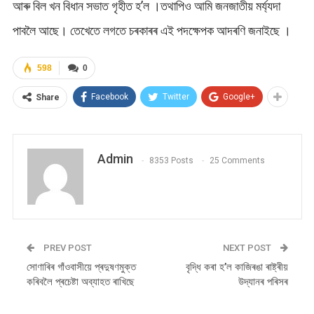
আৰু বিল খন বিধান সভাত গৃহীত হ’ল ।তথাপিও আমি জনজাতীয় মৰ্য্যদা
পাবলৈ আছে। তেখেতে লগতে চৰকাৰৰ এই পদক্ষেপক আদৰণি জনাইছে ।
598
0
Facebook
Twitter
Google+
Share
Admin
8353 Posts
25 Comments
PREV POST
NEXT POST
সোণাৰিৰ গাঁওবাসীয়ে প্ৰদুষণমুক্ত
বৃদ্ধি কৰা হ’ল কাজিৰঙা ৰাষ্ট্ৰীয়
কৰিবলৈ প্ৰচেষ্টা অব্যাহত ৰাখিছে
উদ্যানৰ পৰিসৰ