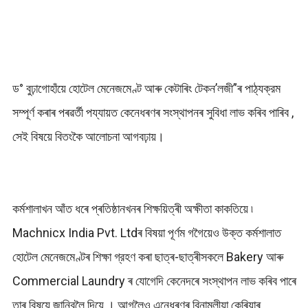
ড° বুঢ়াগোহাঁয়ে হোটেল মেনেজমেণ্ট আৰু কেটাৰিং টেকন’লজী”ৰ পাঠ্যক্রম
সম্পূর্ণ কৰাৰ পৰৱৰ্তী পয্যায়ত কেনেধৰণৰ সংস্থাপনৰ সুবিধা লাভ কৰিব পাৰিব ,
সেই বিষয়ে বিতংকৈ আলোচনা আগবঢ়ায়।
কৰ্মশালাখন আঁত ধৰে প্ৰতিষ্ঠানখনৰ শিক্ষয়িত্ৰী অক্ষীতা কাকতিয়ে ৷
Machnicx India Pvt. Ltdৰ বিষয়া পূৰ্ণম গগৈয়েও উক্ত কৰ্মশালাত
হোটেল মেনেজমেণ্টৰ শিক্ষা গ্রহণ কৰা ছাত্ৰ-ছাত্ৰীসকলে Bakery আৰু
Commercial Laundry ৰ যোগেদি কেনেদৰে সংস্থাপন লাভ কৰিব পাৰে
তাৰ বিষয়ে জানিবলৈ দিয়ে । আগলৈও এনেধৰণৰ বিনামূলীয়া কেৰিয়াৰ