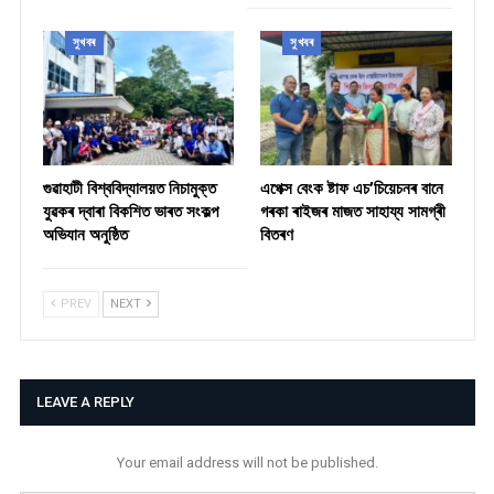
সুখবৰ
সুখবৰ
গুৱাহাটী বিশ্ববিদ্যালয়ত নিচামুক্ত
​এপেক্স বেংক ষ্টাফ এচ’চিয়েচনৰ বানে
যুৱকৰ দ্বাৰা বিকশিত ভাৰত সংকল্প
গৰকা ৰাইজৰ মাজত সাহায্য সামগ্ৰী
অভিযান অনুষ্ঠিত
বিতৰণ ​
PREV
NEXT
LEAVE A REPLY
Your email address will not be published.