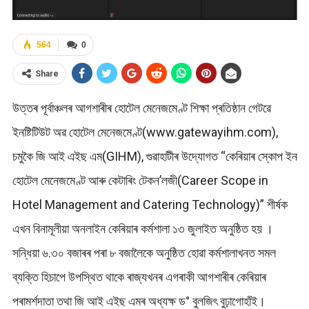
564
0
Share
উত্তৰ পূৰ্বাঞ্চলৰ আগশাৰীৰ হোটেল মেনেজমেণ্ট শিক্ষা প্ৰতিষ্ঠান গেটৱে
ইনষ্টিটিউট অৱ হোটেল মেনেজমেণ্ট(www.gatewayihm.com),
চমুকৈ জি আই এইছ এম(GIHM), গুৱাহাটীৰ উদ্যোগত “কেৰিয়াৰ স্কোপ ইন
হোটেল মেনেজমেণ্ট আৰু কেটাৰিং টেকন’লজী(Career Scope in
Hotel Management and Catering Technology)” শীৰ্ষক
এখন বিনামূলীয়া অনলাইন কেৰিয়াৰ কৰ্মশালা ১৩ জুলাইত অনুষ্ঠিত হয় ।
সন্ধিয়া ৬.৩০ বজাৰৰ পৰা ৮ বজালৈকে অনুষ্ঠিত হোৱা কৰ্মশালাখনত সমল
ব্যক্তি হিচাপে উপস্থিত থাকে ৰাজ্যখনৰ এগৰাকী আগশাৰীৰ কেৰিয়াৰ
পৰামৰ্শদাতা তথা জি আই এইছ এমৰ অধ্যক্ষ ড° বুলজিৎ বুঢ়াগোহাঁই।