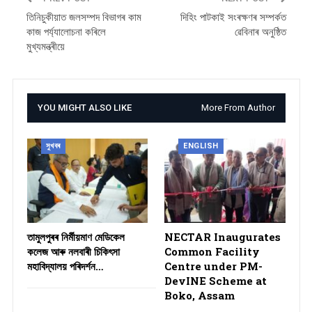
তিনিচুকীয়াত জলসম্পদ বিভাগৰ কাম
দিহিং পাটকাই সংৰক্ষণৰ সম্পৰ্কত
কাজ পৰ্য্যালোচনা কৰিলে
ৱেবিনাৰ অনুষ্ঠিত
মুখ্যমন্ত্ৰীয়ে
YOU MIGHT ALSO LIKE
More From Author
সুখবৰ
ENGLISH
তামুলপুৰৰ নিৰ্মীয়মাণ মেডিকেল
NECTAR Inaugurates
কলেজ আৰু নলবাৰী চিকিৎসা
Common Facility
মহাবিদ্যালয় পৰিদৰ্শন…
Centre under PM-
DevINE Scheme at
Boko, Assam