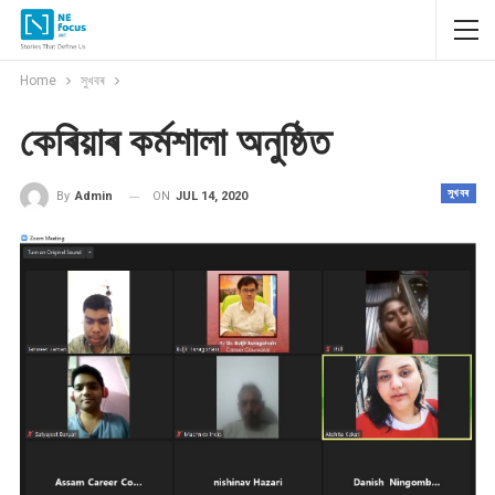
Home
সুখবৰ
কেৰিয়াৰ কৰ্মশালা অনুষ্ঠিত
সুখবৰ
ON
JUL 14, 2020
By
Admin