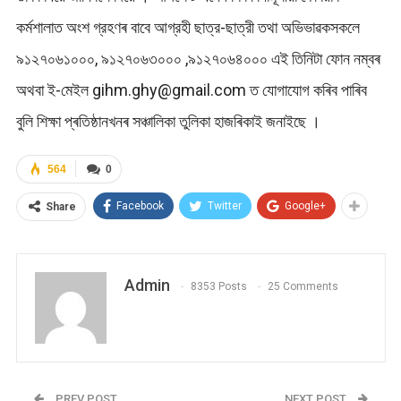
কৰ্মশালাত অংশ গ্রহণৰ বাবে আগ্রহী ছাত্র-ছাত্রী তথা অভিভাৱকসকলে
৯১২৭০৬১০০০, ৯১২৭০৬৩০০০ ,৯১২৭০৬৪০০০ এই তিনিটা ফোন নম্বৰ
অথবা ই-মেইল
gihm.ghy@gmail.com
ত যোগাযোগ কৰিব পাৰিব
বুলি শিক্ষা প্ৰতিষ্ঠানখনৰ সঞ্চালিকা তুলিকা হাজৰিকাই জনাইছে ।
564
0
Facebook
Twitter
Google+
Share
Admin
8353 Posts
25 Comments
PREV POST
NEXT POST