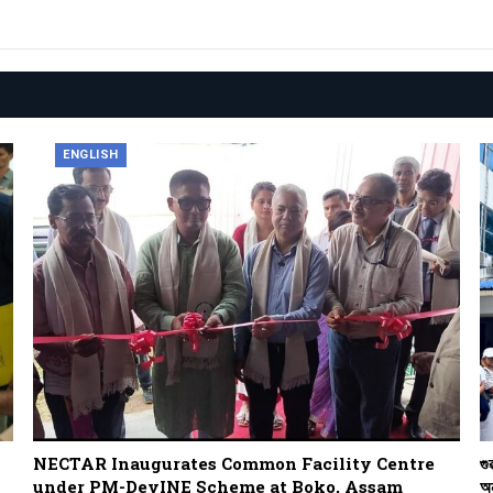
ENGLISH
NECTAR Inaugurates Common Facility Centre
গু
under PM-DevINE Scheme at Boko, Assam
অন