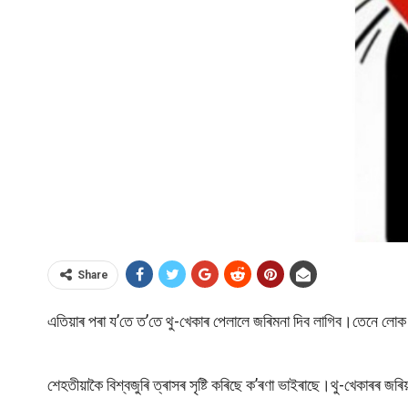
Share
এতিয়াৰ পৰা য’তে ত’তে থু-খেকাৰ পেলালে জৰিমনা দিব লাগিব।তেনে লোক
শেহতীয়াকৈ বিশ্বজুৰি ত্ৰাসৰ সৃষ্টি কৰিছে ক’ৰণা ভাইৰাছে।থু-খেকাৰৰ 