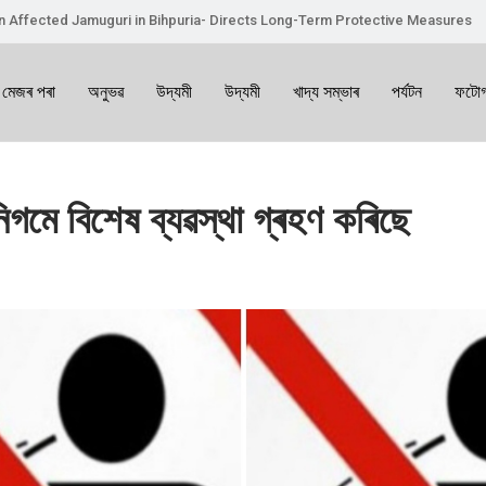
on Affected Jamuguri in Bihpuria- Directs Long-Term Protective Measures
 মেজৰ পৰা
অনুভৱ
উদ্যমী
উদ্যমী
খাদ্য সম্ভাৰ
পৰ্যটন
ফটোগ
গমে বিশেষ ব্যৱস্থা গ্ৰহণ কৰিছে