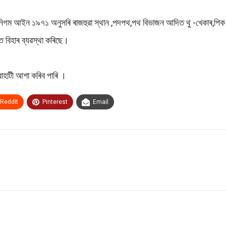
ৰ নিগম আইন ১৯৭১ অনুসৰি ৰাজহুৱা স্থান ,পদপথ,পথ বিভাজন আদিত থু -খেকাৰ,পি
তি বিহাৰ ব্যৱস্থা কৰিছে।
ৱাহাটী আশা কৰিব পাৰি ।
ReddIt
Pinterest
Email