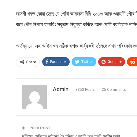
জাননী খনত কোৱা হৈছে যে গোটা আৱৰ্জনা বিধি ২০১৬ আৰু গুৱাহাটী পৌ
বাবে পৌৰ নিগমে ফ্লায়িং স্কুৱাদ নিযুক্ত কৰিছে আৰু দোষী ব্যক্তিক শাস্
স্মৰ্তব্য যে এই আইন খন সঠিক ৰূপত কাৰ্য্যকৰী হ’লেহে এখন পৰিষ্কাৰ গু
Facebook
Twitter
Google+
Share
Admin
8353 Posts
25 Comments
PREV POST
চ’চিয়েল মেডিয়াত ভাইৰেল হৈ পৰিছে এগৰাকী অৰুণাচলী যুৱতীৰ ফটো