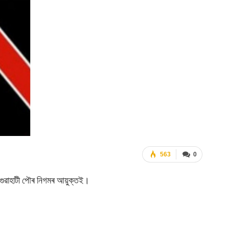
563
0
 গুৱাহাটী পৌৰ নিগমৰ আয়ুক্তই।