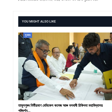
YOU MIGHT ALSO LIKE
সুখবৰ
তামুলপুৰৰ নিৰ্মীয়মাণ মেডিকেল কলেজ আৰু নলবাৰী চিকিৎসা মহাবিদ্যালয়
পৰিদৰ্শন…