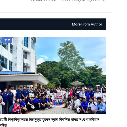
More From Author
সুখবৰ
ৱাহাটী বিশ্ববিদ্যালয়ত নিচামুক্ত যুৱকৰ দ্বাৰা বিকশিত ভাৰত সংকল্প অভিযান
ুষ্ঠিত