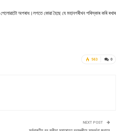
ক পেলোৱাটো অপৰাধ।লগতে কোৱা হৈছে যে মহানগৰীখন পৰিস্কাৰ কৰি ৰখাৰ
563
0
NEXT POST
সৰ্বভাৰতীয় বন ক্ৰীড়া সমাৰোহত বনমন্ত্ৰীয়ে সম্বৰ্ধনা জনালে