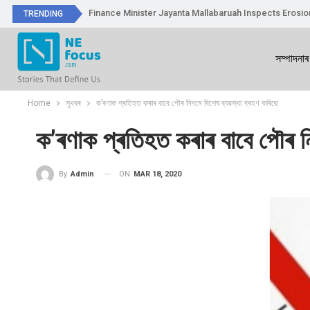
Finance Minister Jayanta Mallabaruah Inspects Erosi
TRENDING
সম্পাদনাৰ
Home
সুখবৰ
ক’ৰণাক প্ৰতিহত কৰাৰ বাবে পৌৰ নিগমে বিশেষ ব্যৱস্থা গ্ৰহণ কৰিছে
ক’ৰণাক প্ৰতিহত কৰাৰ বাবে পৌৰ নি
ON
MAR 18, 2020
By
Admin