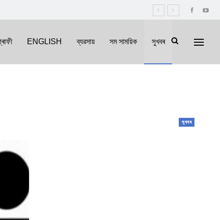
্ৰাফী
ENGLISH
ব্যৱসায়
সম সাময়িক
সুখবৰ
সুখবৰ