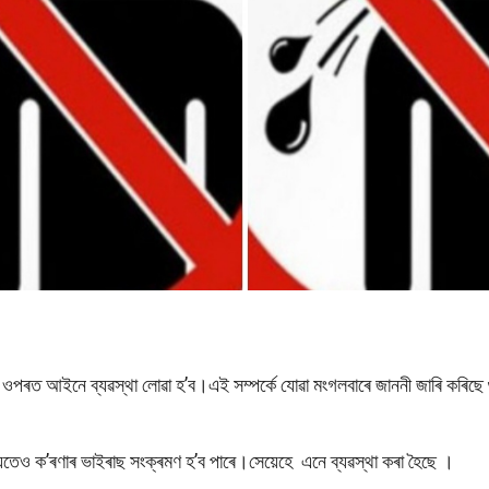
 ওপৰত আইনে ব্যৱস্থা লোৱা হ’ব।এই সম্পৰ্কে যোৱা মংগলবাৰে জাননী জাৰি কৰিছে
জৰিয়তেও ক’ৰণাৰ ভাইৰাছ সংক্ৰমণ হ’ব পাৰে।সেয়েহে এনে ব্যৱস্থা কৰা হৈছে ।