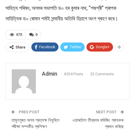
সাহিত্য পৰিষদ, অসমৰ সভাপতি ড০ হৰ কুমাৰ নাথ, “পদ্মশ্ৰী” প্ৰাপক
সাহিত্যিক ড০ ৰোমান শৰ্মাই সন্মানীয় অতিথি হিচাপে অংশ গ্ৰহণ কৰে।
470
0
Facebook
Twitter
Google+
Share
Admin
8354 Posts
25 Comments
PREV POST
NEXT POST
তামুলপুৰত অসম প্ৰত্যক্ষ নিযুক্তি
এয়াৰটেলে তীব্ৰতৰ বাউজিং গ্ৰাহকক
পৰীক্ষা সম্পৰ্কীয় প্ৰশিক্ষণ
প্ৰদান কৰিছে