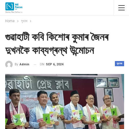
Home
সুখবৰ
গুৱাহাটী কবি কিশোৰ কুমাৰ জৈনৰ
দুখনকৈ কাব্যগ্ৰন্থ উন্মোচন
সুখবৰ
ON
SEP 6, 2024
By
Admin