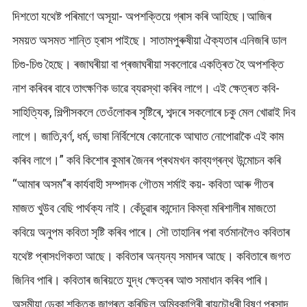
দিশতো যথেষ্ট পৰিমাণে অসূয়া- অপশক্তিয়ে গ্ৰাস কৰি আহিছে।আজিৰ
সময়ত অসমত শান্তি হ্ৰাস পাইছে। সাতামপুৰুষীয়া ঐক্যতাৰ এনিজৰি ডাল
চিগু-চিগু হৈছে। ৰজাঘৰীয়া বা প্ৰজাঘৰীয়া সকলোৱে একত্ৰিত হৈ অপশক্তি
নাশ কৰিবৰ বাবে তাৎক্ষণিক ভাৱে ব্যৱস্থা কৰিব লাগে। এই ক্ষেত্ৰত কবি-
সাহিত্যিক, শিল্পীসকলে তেওঁলোকৰ সৃষ্টিৰে, শব্দৰে‌ সকলোৰে চকু মেল খোৱাই দিব
লাগে। জাতি,বৰ্ণ, ধৰ্ম, ভাষা নিৰ্বিশেষে কোনোকে আঘাত নোপোৱাকৈ এই কাম‌
কৰিব লাগে।” কবি কিশোৰ কুমাৰ জৈনৰ প্ৰথমখন কাব্যগ্ৰন্থ উন্মোচন কৰি
“আমাৰ অসম”ৰ কাৰ্যবাহী সম্পাদক গৌতম শৰ্মাই কয়- কবিতা আৰু গীতৰ
মাজত খুউব বেছি পাৰ্থক্য নাই। কেঁচুৱাৰ কান্দোন কিম্বা মৰিশালীৰ মাজতো
কবিয়ে অনুপম কবিতা সৃষ্টি কৰিব পাৰে। সৌ তাহানিৰ পৰা বৰ্তমানলৈও কবিতাৰ
যথেষ্ট প্ৰাসংগিকতা আছে। কবিতাৰ অন্যন্য সমাদৰ আছে। কবিতাৰে জগত
জিনিব পাৰি। কবিতাৰ জৰিয়তে যুদ্ধ ক্ষেত্ৰৰ আশু সমাধান কৰিব পাৰি।
অসমীয়া ডেকা শক্তিক জাগ্ৰত কৰিছিল অম্বিকাগিৰী ৰায়চৌধুৰী,বিষ্ণু প্ৰসাদ