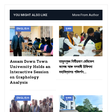
YOU MIGHT ALSO LIKE
More From Author
ENGLISH
সুখবৰ
Assam Down Town
তামুলপুৰৰ নিৰ্মীয়মাণ মেডিকেল
University Holds an
কলেজ আৰু নলবাৰী চিকিৎসা
Interactive Session
মহাবিদ্যালয় পৰিদৰ্শন…
on Graphology
Analysis
ENGLISH
সুখবৰ