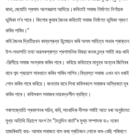
ৰাভা, জ্যোতি প্ৰসাদ আগৰৱালা আদিয়ে।কবিতাই সমাজ নিৰ্মাণত নিৰ্ণায়ক
ভূমিকা ল’ব পাৰে। কিশোৰ কুমাৰ জৈনৰ কবিতাই সমাজ নিৰ্মাণত ভূমিকা গ্ৰহণ
কৰিব পাৰিব।”
কবি জৈনৰ দ্বিতীয়খন কাব্যগ্ৰন্থ উন্মোচন কৰি অসম সাহিত্য সভাৰ প্ৰাক্তন
উপ-সভাপতি তথা অৱসৰপ্ৰাপ্ত প্ৰশাসনিক বিষয়া কনক চন্দ্ৰ শৰ্মাই কয়-কবি
-শিল্পীয়ে সমাজ সংস্কাৰ কৰিব পাৰে। কবিয়ে কবিতাৰে মানুহৰ অন্তৰ জিনিবৰ
বাবে শব্দ প্ৰয়োগ সাবধানে কৰিব পাৰিব লাগিব।বিধ্বস্ত সমাজ এখন থন ধৰাই
পোন কৰিব পাৰে কবিয়ে। জনতাৰ বাবে লিখা কবিসকলে সমাজৰ অস্থিৰতা দূৰ‌
কৰিব পাৰে। কবিসকল সমাজৰ দায়বদ্ধশীল ব্যক্তি।
পৰাগজ্যোতি প্ৰকাশনৰ সচিব, কবি, সাংবাদিক দীপক শৰ্মাই আত ধৰা অনুষ্ঠানত
মুখ্য অতিথি হিচাপে অংশ লৈ “দৈনন্দিন বাৰ্তা”ৰ মুখ্য সম্পাদক ড০ নৰেন
হাজৰিকাই কয়- আমাৰ সমাজত বাস কৰা প্ৰতিজন লোকে কম-বেছি পৰিমাণে