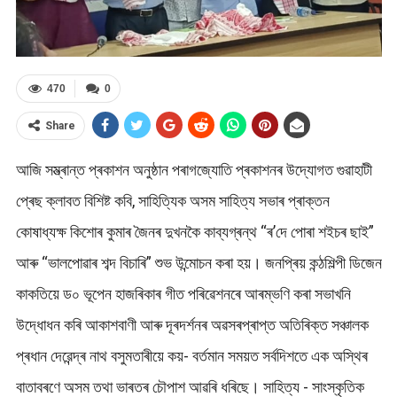
470
0
Share
আজি সম্ভ্ৰান্ত প্ৰকাশন অনুষ্ঠান পৰাগজ্যোতি প্ৰকাশনৰ উদ্যোগত গুৱাহাটী
প্ৰেছ ক্লাবত বিশিষ্ট কবি, সাহিত্যিক অসম সাহিত্য সভাৰ প্ৰাক্তন
কোষাধ্যক্ষ কিশোৰ কুমাৰ জৈনৰ দুখনকৈ কাব্যগ্ৰন্থ “ৰ’দে পোৰা শইচৰ ছাই”
আৰু “ভালপোৱাৰ শব্দ বিচাৰি” শুভ উন্মোচন কৰা হয়। জনপ্ৰিয় কন্ঠশিল্পী ডিজেন
কাকতিয়ে ড০ ভূপেন হাজৰিকাৰ গীত পৰিৱেশনৰে আৰম্ভণি কৰা সভাখনি
উদ্ধোধন কৰি আকাশবাণী আৰু দূৰদৰ্শনৰ অৱসৰপ্ৰাপ্ত অতিৰিক্ত সঞ্চালক
প্ৰধান দেৱেন্দ্ৰ‌ নাথ বসুমতাৰীয়ে কয়- বৰ্তমান সময়ত সৰ্বদিশতে এক অস্থিৰ
বাতাবৰণে অসম তথা ভাৰতৰ চৌপাশ আৱৰি ধৰিছে। সাহিত্য -‌ সাংস্কৃতিক