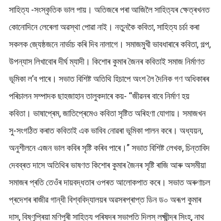
সাহিত্য -সংস্কৃতিক ভাল পায়। অতিজৰে পৰা আজিলৈ সাহিত্যৰ ক্ষেত্ৰখনত
কোনোদিনে লেৰেলা অৱস্থা পোৱা নাই। নতুনকৈ কবিতা, সাহিত্য চৰ্চা কৰা
সকলক জ্যেষ্ঠজনে নাৰ্ভাচ কৰি দিব নালাগে। সমাজমুখী ভাবধাৰাৰে কবিতা, গল্প,
উপন্যাস লিখাবোৰ দীৰ্ঘ ম্যাদী। কিশোৰ কুমাৰ জৈনৰ কবিতাই সমাজ নিৰ্মাণত
ভূমিকা ল’ব পাৰে। সভাত বিশিষ্ট অতিথি হিচাপে অংশ লৈ দৈনিক গণ অধিকাৰৰ
পৰিচালন সম্পাদক ছাহজাহান তালুকদাৰে কয়- “জীৱনৰ বাবে নিৰ্মাণ হয়
কবিতা। ভাষাপ্ৰেম, জাতিপ্ৰেমেও কবিতা সৃষ্টিত অৰিহণা যোগায়। সমাজখন
সু-সংগঠিত কৰাত কবিতাই এক ভাবিব নোৱৰা ভূমিকা পালন কৰে। অধ্যয়ন,
অনুশীলনে এজন ভাল কবিৰ সৃষ্টি কৰিব পাৰে।” সভাত বিশিষ্ট লেখক, চিন্তাবিদ
দেবব্ৰত দাসে অতিথিৰ ভাষণত কিশোৰ কুমাৰ জৈনৰ সৃষ্টি ৰাজি আৰু অসমীয়া
সমাজৰ প্ৰতি‌ তেওঁৰ দায়বদ্ধতাৰ ওপৰত আলোকপাত কৰে। সভাত অৰুণাচল
প্ৰদেশৰ ৰাজীৱ গান্ধী বিশ্ববিদ্যালয়ৰ অৱসৰপ্ৰাপ্ত ডিন ড০ অৰূপ কুমাৰ
দাস, বিষ্ণুপ্ৰিয়া মণিপুৰী সাহিত্য পৰিষদৰ সভাপতি দিলস্ লক্ষ্মীন্দ্ৰ সিংহ, নাথ