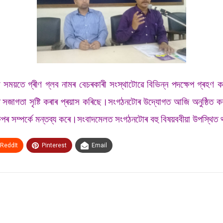
াৰ সময়তে গ্ৰীণ গ্লব নামৰ বেচৰকাৰী সংস্থাটোৱে বিভিন্ন পদক্ষেপ গ্ৰহণ কৰ
ত সজাগতা সৃষ্টি কৰাৰ প্ৰয়াস কৰিছে।সংগঠনটোৰ উদ্যোগত আজি অনুষ্ঠিত কৰা 
ক্ষেপৰ সম্পৰ্কে মন্তব্য কৰে।সংবাদমেলত সংগঠনটোৰ বহু বিষয়ববীয়া উপস্থিত
ReddIt
Pinterest
Email