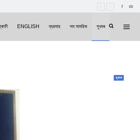
্ৰাফী
ENGLISH
ব্যৱসায়
সম সাময়িক
সুখবৰ
সুখবৰ