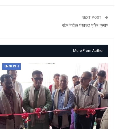
NEXT POST
বাটৰ নাটেৰে সজাগতা সৃষ্টিৰ প্ৰয়াস
More From Author
ENGLISH