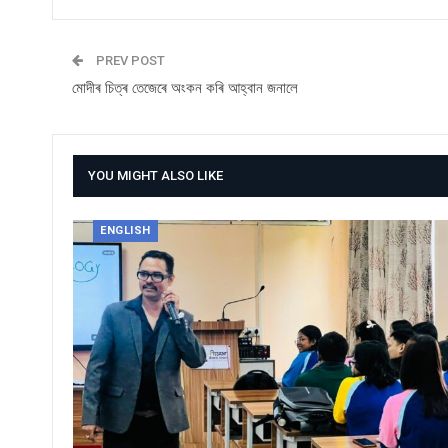
PREV POST
মোদীৰ চিত্ৰ তেজেৰে অংকন কৰি আহ্বান জনালে
YOU MIGHT ALSO LIKE
ENGLISH