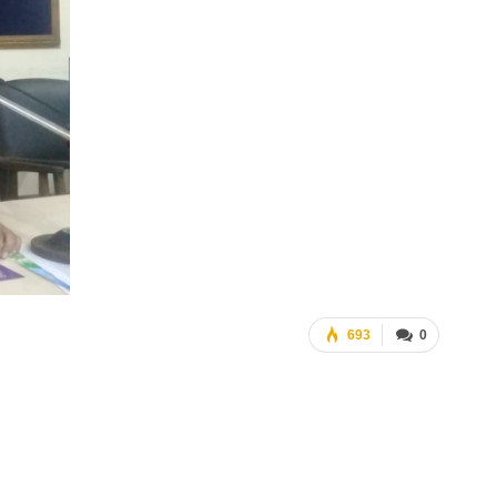
693
0