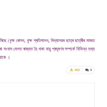
িছে।বৃক্ষ ৰোপন, বৃক্ষ প্ৰতিপালন, বিদ্যালয়ৰ ছাত্ৰ ছাত্ৰীৰ মাজত
সংবাদ মেলত ৰাজ্যত হৈ থকা বায়ু প্ৰদূষণৰ সম্পৰ্কে বিভিন্ন তথ্য
 থাকে ।
693
0