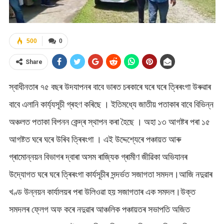
500
0
Share
স্বাধীনতাৰ ৭৫ বছৰ উদযাপনৰ বাবে ভাৰত চৰকাৰে ঘৰে ঘৰে ত্ৰিৰংগা উৰুৱাৰ
বাবে এলানি কাৰ্য্যসূচী গ্ৰহণ কৰিছে । ইতিমধ্যে জাতীয় পতাকাৰ বাবে বিভিন্ন
অঞ্চলত পতাকা বিপনন কেন্দ্ৰ স্থাপন কৰা হৈছে । অহা ১৩ আগষ্টৰ পৰা ১৫
আগষ্টত ঘৰে ঘৰে উৰিব ত্ৰিৰংগা । এই উদ্দেশ্যেৰে পঞ্চায়ত আৰু
গ্ৰামোন্নয়ন বিভাগৰ দ্বাৰা অসম ৰাজ্যিক গ্ৰামীণ জীৱিকা অভিযানৰ
উদ্যোগত ঘৰে ঘৰে ত্ৰিৰংগা কাৰ্যসূচীৰ সন্দৰ্ভত সজাগতা সমদল।আজি নদুৱাৰ
খণ্ড উন্নয়ন কাৰ্যালয়ৰ পৰা উলিওৱা হয় সজাগতাৰ এক সমদল।উক্ত
সমদলৰ ফ্লেগ অফ কৰে নদুৱাৰ আঞ্চলিক পঞ্চায়তৰ সভাপতি অজিত