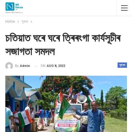
Home
সুখবৰ
চতিয়াত ঘৰে ঘৰে ত্ৰিৰংগা কাৰ্যসূচীৰ
সজাগতা সমদল
সুখবৰ
ON
AUG 8, 2022
By
Admin