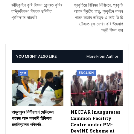
কাঁহিকুছিৰ কৃষি বিজ্ঞান কেন্দ্ৰত কৃষিৰ
প্ৰকৃতিয়ে বিনিময় নিবিচাৰে, প্ৰকৃতি
যান্ত্ৰিকীকৰণ বিষয়ক দুদিনীয়া
আমাৰ দ্বিতীয় মাতৃ, প্ৰকৃতিৰ লালন
প্ৰশিক্ষণৰ সামৰণি
পালন আমাৰ দায়িত্ব-এ আই ডি চি
চৌহদত বৃক্ষ ৰোপন কৰি উদ্যোগ
মন্ত্রী বিমল বড়া
YOU MIGHT ALSO LIKE
More From Author
সুখবৰ
ENGLISH
তামুলপুৰৰ নিৰ্মীয়মাণ মেডিকেল
NECTAR Inaugurates
কলেজ আৰু নলবাৰী চিকিৎসা
Common Facility
মহাবিদ্যালয় পৰিদৰ্শন…
Centre under PM-
DevINE Scheme at