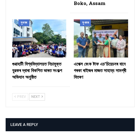
Boko, Assam
সুখবৰ
সুখবৰ
গুৱাহাটী বিশ্ববিদ্যালয়ত নিচামুক্ত
​এপেক্স বেংক ষ্টাফ এচ’চিয়েচনৰ বানে
যুৱকৰ দ্বাৰা বিকশিত ভাৰত সংকল্প
গৰকা ৰাইজৰ মাজত সাহায্য সামগ্ৰী
অভিযান অনুষ্ঠিত
বিতৰণ ​
PREV
NEXT
LEAVE A REPLY