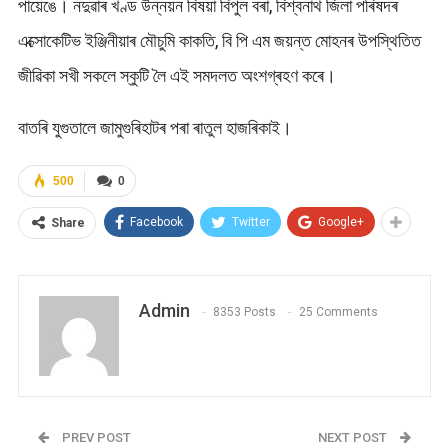
পায়েঙে। নদুৱাৰ খণ্ড উন্নয়ন বিষয়া বিপুল বৰা, বিশ্বনাথ জিলা পৰিষদৰ
এক্সোকেটিভ ইঞ্জিনীয়াৰ মৌচুমি কাকতি, বি পি এম জয়ন্ত মোহনৰ উপস্থিতিত
জীৱিকা সখী সকলে স্কুটি লৈ এই সমদলত অংশগ্ৰহণ কৰে।
বাতৰি যুগুতালে জামুগুৰিহাটৰ পৰা ৰাতুল হাজৰিকাই।
500
0
Facebook
Twitter
Google+
Share
Admin
8353 Posts
25 Comments
PREV POST
NEXT POST