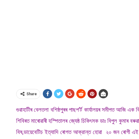
Share
গুৱাহাটীৰ বেলতলা বশিষ্ঠপুৰৰ পাছপ’ৰ্ট কাৰ্যালয়ৰ সমীপত আজি এক বি
শিবিৰত মাৰোৱাৰী হস্পিতালৰ জ্যেষ্ঠ চিকিৎসক ডাঃ বিপুল কুমাৰ 
বিষ,ডায়েবেটিচ ইত্যাদি ৰোগত আক্রান্ত হোৱা ২০ জন ৰোগী এই শি