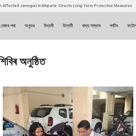
on Affected Jamuguri in Bihpuria- Directs Long-Term Protective Measures
 মেজৰ পৰা
অনুভৱ
উদ্যমী
উদ্যমী
খাদ্য সম্ভাৰ
পৰ্যটন
ফটোগ
শিবিৰ অনুষ্ঠিত