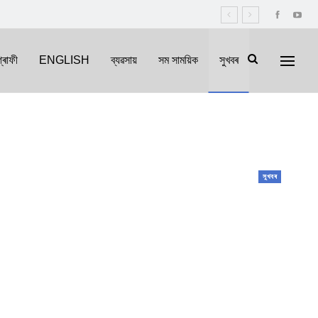
্ৰাফী
ENGLISH
ব্যৱসায়
সম সাময়িক
সুখবৰ
সুখবৰ