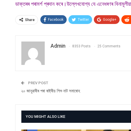
ডাক্তৰৰ পৰামৰ্শ প্ৰদান কৰে।উল্লেখযোগ্য যে এনেধৰণৰ বিনামূলীয়
Facebook
Twitter
Google+
Share
Admin
8353 Posts
25 Comments
PREV POST
২০ জানুৱাৰীৰ পৰা ৰাষ্ট্ৰীয় শিশু নাট সমাৰোহ
YOU MIGHT ALSO LIKE