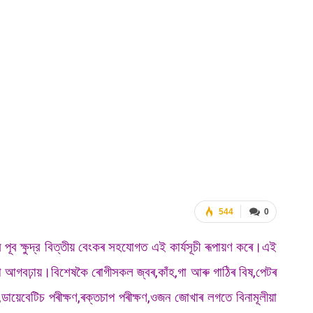
544
0
তৰ পূব ক্ষুদ্র বিত্তীয় বেংকৰ সহযোগত এই কাৰ্যসূচী ৰূপায়ণ কৰে।এই
ৱা আগবঢ়ায়।বিশেষকৈ ৰোগীসকল জ্বৰ,কাঁহ,গা আৰু গাঠিৰ বিষ,পেটৰ
য়েবেটিচ পৰীক্ষণ,ৰক্তচাপ পৰীক্ষণ,ওজন জোখাৰ লগতে বিনামূলীয়া