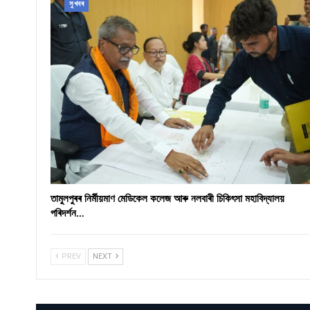
সুখবৰ
তামুলপুৰৰ নিৰ্মীয়মাণ মেডিকেল কলেজ আৰু নলবাৰী চিকিৎসা মহাবিদ্যালয়
পৰিদৰ্শন…
PREV
NEXT