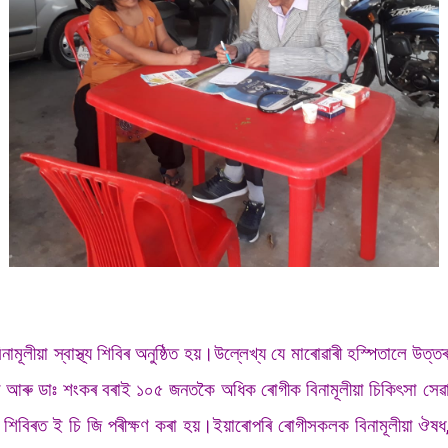
নামূলীয়া স্বাস্থ্য শিবিৰ অনুষ্ঠিত হয়।উল্লেখ্য যে মাৰোৱাৰী হস্পিতালে উত্
বৰুৱা আৰু ডাঃ শংকৰ বৰাই ১০৫ জনতকৈ অধিক ৰোগীক বিনামূলীয়া চিকিৎসা সে
বিৰত ই চি জি পৰীক্ষণ কৰা হয়।ইয়াৰোপৰি ৰোগীসকলক বিনামূলীয়া ঔষধ,ডা