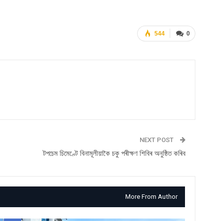
544
0
NEXT POST
টপচেম চিমেণ্টে বিনামূলীয়াকৈ চকু পৰীক্ষণ শিবিৰ অনুষ্ঠিত কৰিব
More From Author