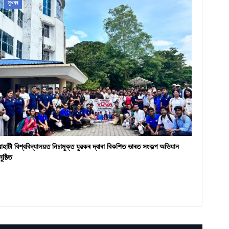
সুখবৰ
ৱাহাটী বিশ্ববিদ্যালয়ত নিচামুক্ত যুৱকৰ দ্বাৰা বিকশিত ভাৰত সংকল্প অভিযান
ুষ্ঠিত