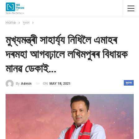
Home
সুখবৰ
মুখ্যমন্ত্ৰী সাহাৰ্য্য নিধিলৈ এমাহৰ
দৰমহা আগবঢ়ালে লখিমপুৰৰ বিধায়ক
মানৱ ডেকাই…
সুখবৰ
ON
MAY 18, 2021
By
Admin