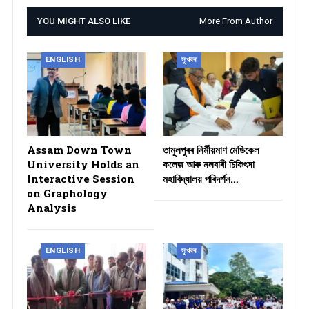
YOU MIGHT ALSO LIKE
More From Author
ENGLISH
সুখবৰ
Assam Down Town
তামুলপুৰৰ নিৰ্মীয়মাণ মেডিকেল
University Holds an
কলেজ আৰু নলবাৰী চিকিৎসা
Interactive Session
মহাবিদ্যালয় পৰিদৰ্শন…
on Graphology
Analysis
ENGLISH
সুখবৰ