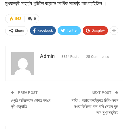
মুখ্যমন্ত্ৰী সাহাৰ্য্য পুজিলৈ বহুজনে আৰ্থিক সাহাৰ্য্য আগবঢ়াইছিল ।
562
0
Facebook
Twitter
Google+
Share
Admin
8354 Posts
25 Comments
PREV POST
NEXT POST
শ্ৰেষ্ঠ অভিনেতাৰ দৌৰত দৰঙৰ
ৰাতি ২ বজাত কৰ্তব্যৰত চিকিৎসকৰ
দ্বীপজ্যোতি
লগত ভিডিঅ’ কল কৰি সেৱাৰ বুজ
ল’ব মুখ্যমন্ত্ৰীয়ে