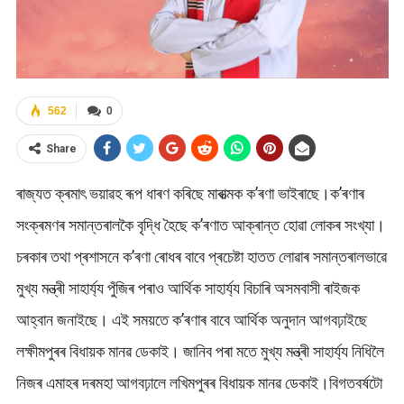
562
0
Share
ৰাজ্যত ক্ৰমাৎ ভয়াৱহ ৰূপ ধাৰণ কৰিছে মাৰাত্মক ক’ৰণা ভাইৰাছে।ক’ৰণাৰ
সংক্ৰমণৰ সমান্তৰালকৈ বৃদ্ধি হৈছে ক’ৰণাত আক্ৰান্ত হোৱা লোকৰ সংখ্যা।
চৰকাৰ তথা প্ৰশাসনে ক’ৰণা ৰোধৰ বাবে প্ৰচেষ্টা হাতত লোৱা‌ৰ সমান্তৰালভাৱে
মুখ্য মন্ত্ৰী সাহাৰ্য্য পুঁজিৰ পৰাও আৰ্থিক সাহাৰ্য্য বিচাৰি অসমবাসী ৰাইজক
আহ্বান জনাইছে। এই সময়তে ক’ৰণাৰ বাবে আৰ্থিক অনুদান আগবঢ়াইছে‌
লক্ষীমপুৰৰ বিধায়ক মানৱ ডেকাই। জানিব পৰা মতে মুখ্য মন্ত্ৰী সাহাৰ্য্য নিধিলৈ
নিজৰ এমাহৰ দৰমহা আগবঢ়ালে লখিমপুৰৰ বিধায়ক মানৱ ডেকাই।বিগতবৰ্ষটো