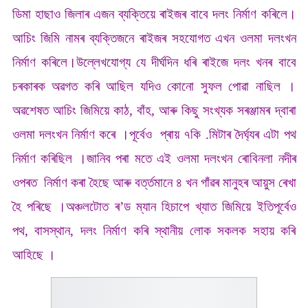
ডিমা হাছাও জিলাৰ এজন ব্যক্তিয়ে ৰাইজৰ বাবে দলং নিৰ্মাণ কৰিলে।
আচিং জিমি নামৰ ব্যক্তিজনে ৰাইজৰ সহযোগত এখন ওলমা দলংখন
নিৰ্মাণ কৰিলে।উল্লেখযোগ্য যে দীৰ্ঘদিন ধৰি ৰাইজে দলং খনৰ বাবে
চৰকাৰক অৱগত কৰি আছিল যদিও কোনো সুফল পোৱা নাছিল ।
অৱশেষত আচিং জিমিয়ে কাঠ, বাঁহ, আৰু কিছু সংখ্যক সৰঞ্জামৰ দ্বাৰা
ওলমা দলংখন নিৰ্মাণ কৰে ।পূৰ্বেও প্ৰায় ৭কি .মিটাৰ দৈৰ্ঘ্যৰ এটা পথ
নিৰ্মাণ কৰিছিল ।জানিব পৰা মতে এই ওলমা দলংখন ৰোবিনলা নদীৰ
ওপৰত নিৰ্মাণ কৰা হৈছে আৰু বৰ্ত্তমানে ৪ খন গাঁৱৰ মানুহৰ আয়ুস ৰেখা
হৈ পৰিছে ।অঞ্চলটোত ৰ’ড ম্যান হিচাপে খ্যাত জিমিয়ে ইতিপূৰ্বেও
পথ, বাসস্থান, দলং নিৰ্মাণ কৰি স্থানীয় লোক সকলক সহায় কৰি
আহিছে ।