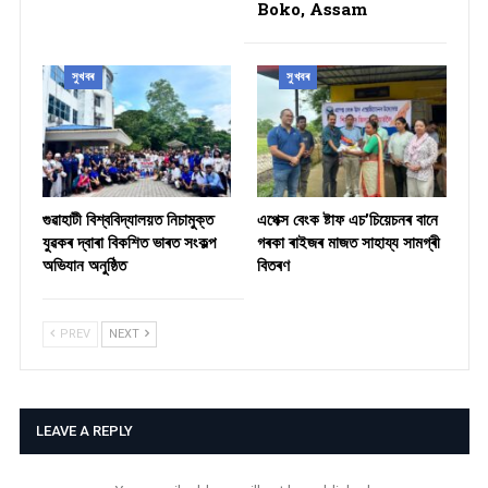
Boko, Assam
সুখবৰ
সুখবৰ
গুৱাহাটী বিশ্ববিদ্যালয়ত নিচামুক্ত
​এপেক্স বেংক ষ্টাফ এচ’চিয়েচনৰ বানে
যুৱকৰ দ্বাৰা বিকশিত ভাৰত সংকল্প
গৰকা ৰাইজৰ মাজত সাহায্য সামগ্ৰী
অভিযান অনুষ্ঠিত
বিতৰণ ​
PREV
NEXT
LEAVE A REPLY