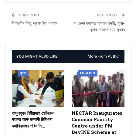
PREV POST
NEXT POST
দীপাৱলীৰ কিছু প্ৰাসংগিক কথাৰে
লণ্ডনৰ বজাৰত অসমৰ উৰহী, মূলা-
কৃষক সকলৰ বাবে সুখবৰ
YOU MIGHT ALSO LIKE
More From Author
সুখবৰ
ENGLISH
তামুলপুৰৰ নিৰ্মীয়মাণ মেডিকেল
NECTAR Inaugurates
কলেজ আৰু নলবাৰী চিকিৎসা
Common Facility
মহাবিদ্যালয় পৰিদৰ্শন…
Centre under PM-
DevINE Scheme at