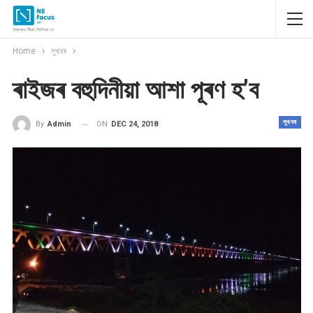
Home
সুখবৰ
ৰাইজৰ বহুদিনীয়া আশা পূৰণ হ’ব
সুখবৰ
ON
DEC 24, 2018
By
Admin