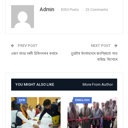
Admin
8353 Posts
25 Comments
PREV POST
NEXT POST
এজন মানৱ দৰদী চিকিৎসকৰ কথাৰে
চুৱেটাৰ উৎপাদনেৰে জনপ্ৰিয়তা লাভ
কৰিছে কিশোৰে
YOU MIGHT ALSO LIKE
More From Author
সুখবৰ
ENGLISH