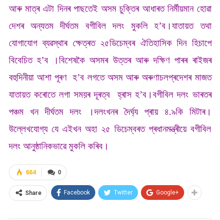
আৰু মাত্ৰ এটা দিনৰ পাছতেই অসম চুক্তিৰ আধাৰত নিৰ্মীয়মান হোৱা
দেশৰ অন্যতম দীৰ্ঘতম বগীবিল দলং মুকলি হ’ব।যাতায়ত তথা
যোগাযোগ ব্যৱস্থাৰ ক্ষেত্ৰত ২৫ডিচেম্বৰ ঐতিহাসিক দিন হিচাপে
বিবেচিত হ’ব ।বিশেষকৈ অসমৰ উত্তৰ আৰু দক্ষিণ পাৰৰ ৰাইজৰ
বহুদিনীয়া আশা পূৰণ হ’ব লগতে অসম আৰু অৰুণাচলপ্ৰদেশৰ মাজত
যাতায়ত কৰোতে লগা সময়ৰ দূৰত্ব হ্ৰাস হ’ব।বগীবিল দলং ভাৰতৰ
পঞ্চম খন দীৰ্ঘতম দলং ।দলংখনৰ দৈৰ্ঘ্য প্ৰায় ৪.৯কি মিটাৰ।
উল্লেখযোগ্য যে এইখন অহা ২৫ ডিচেম্বৰত প্ৰধানমন্ত্ৰীয়ে বগীবিল
দলং আনুষ্ঠানিকভাৱে মুকলি কৰিব।
664
0
Facebook
Twitter
Google+
Share