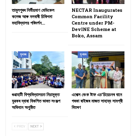
তামুলপুৰৰ নিৰ্মীয়মাণ মেডিকেল
NECTAR Inaugurates
কলেজ আৰু নলবাৰী চিকিৎসা
Common Facility
মহাবিদ্যালয় পৰিদৰ্শন…
Centre under PM-
DevINE Scheme at
Boko, Assam
সুখবৰ
সুখবৰ
গুৱাহাটী বিশ্ববিদ্যালয়ত নিচামুক্ত
​এপেক্স বেংক ষ্টাফ এচ’চিয়েচনৰ বানে
যুৱকৰ দ্বাৰা বিকশিত ভাৰত সংকল্প
গৰকা ৰাইজৰ মাজত সাহায্য সামগ্ৰী
অভিযান অনুষ্ঠিত
বিতৰণ ​
PREV
NEXT