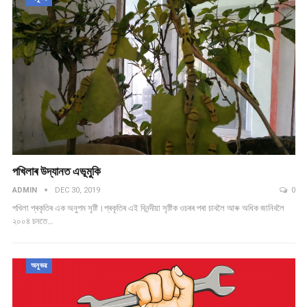
পখিলাৰ উদ্যানত এভূমুকি
ADMIN
DEC 30, 2019
0
পখিলা প্ৰকৃতিৰ এক অনুপম সৃষ্টি।প্ৰকৃতিৰ এই বিনন্দীয়া সৃষ্টিক ওচৰৰ পৰা চাবলৈ আৰু অধিক জানিবলৈ
২০০৪ চনতে…
অনুভৱ