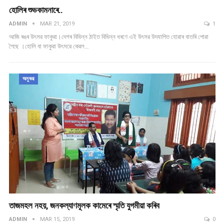
হোলিৰ শুভকামনাৰে..
ADMIN
MAR 21, 2019
1
আজি ৰঙৰ উৎসৱ ফাকুৱা।দেশৰ বিভিন্ন ঠাইত বিভিন্ন ধৰণে এই উৎসৱ উদযাপিত হোৱাৰ বাতৰি পোৱা
গৈছে ।হোলি বা ফাকুৱা উৎসৱে কেৱল…
অনুভৱ
তাজমহল নহয়, জনকল্যাণমূলক কামেৰে স্মৃতি যুগমীয়া কৰিব
ADMIN
MAR 15, 2019
0