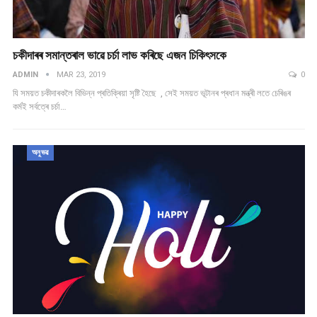
চকীদাৰৰ সমান্তৰাল ভাৱে চৰ্চা লাভ কৰিছে এজন চিকিৎসকে
ADMIN
MAR 23, 2019
0
যি সময়ত চকীদাৰকলৈ বিভিন্ন প্ৰতিক্ৰিয়া সৃষ্টি হৈছে , সেই সময়ত ভূটানৰ প্ৰধান মন্ত্ৰী লতে চেৰিঙৰ
কৰ্মই সৰ্বত্ৰে চৰ্চা…
অনুভৱ