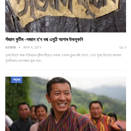
সঁজাল কুটীৰ -সজাল হ’ব ধৰা এমুঠি আশাৰ উকমুকনি
ADMIN
APR 4, 2019
0
সুস্থ চিন্তা আৰু ইতিবাচক দৃষ্টিভংগীয়েহে সমাজ এখনক সুন্দৰ কৰি তোলে।এনে সুস্থ চিন্তাৰ আলমত
নুমলীগডৰ তেলগৰমত জন্ম লাভ…
অনুভৱ