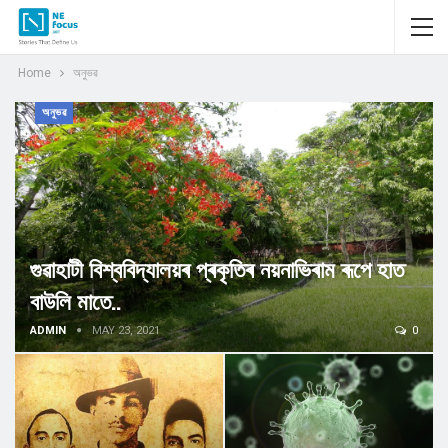
Home
অনুভৱ
অনুভৱ
গুৱাহাটী বিশ্ববিদ্যালয়ৰ প্ৰকৃতিৰ নয়নাভিৰাম ৰূপে হাত
বাউলি মাতে..
ADMIN
MAY 23, 2021
0