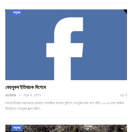
অনুভৱ
ফেচবুকৰ ইতিবাচক দিশেৰে
ADMIN
FEB 4, 2019
0
সমগ্ৰ বিশ্বতে বহুলভাৱে ব্যৱহৃত সামাজিক মাধ্যম বুলিলে ফেচবুকৰ কথা ক'ব পাৰি।২০০৪ চনৰ আজিৰ
দিনটোতে ফেচবুকৰ জন্ম হৈছিল…
অনুভৱ