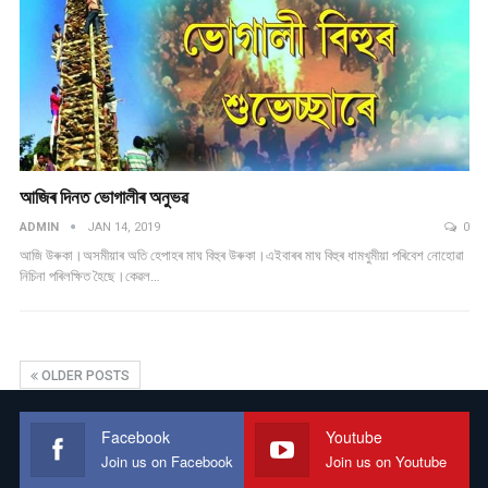
আজিৰ দিনত ভোগালীৰ অনুভৱ
ADMIN
JAN 14, 2019
0
আজি উৰুকা।অসমীয়াৰ অতি হেপাহৰ মাঘ বিহুৰ উৰুকা।এইবাৰৰ মাঘ বিহুৰ ধামখুমীয়া পৰিবেশ নোহোৱা
নিচিনা পৰিলক্ষিত হৈছে।কেৱল…
OLDER POSTS
Facebook
Youtube
Join us on Facebook
Join us on Youtube