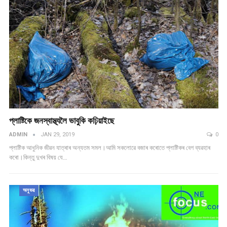
প্লাষ্টিকে জনস্বাস্থ্যলৈ ভাবুকি কঢ়িয়াইছে
ADMIN
JAN 29, 2019
0
প্লাষ্টিক আধুনিক জীৱন যাত্ৰাৰ অন্যতম সমল।আমি সকলোৱে বজাৰ কৰোতে প্লাষ্টিকৰ বেগ ব্যৱহাৰ
কৰো।কিন্তু দুখৰ বিষয় যে…
অনুভৱ