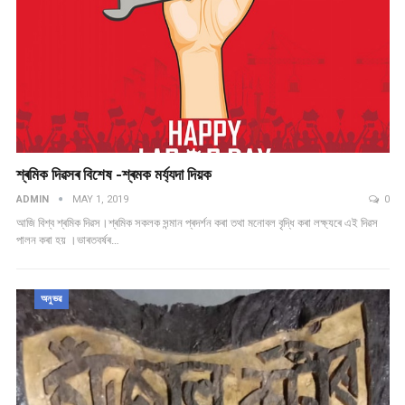
শ্ৰমিক দিৱসৰ বিশেষ -শ্ৰমক মৰ্য্যদা দিয়ক
ADMIN
MAY 1, 2019
0
আজি বিশ্ব শ্ৰমিক দিৱস।শ্ৰমিক সকলক সন্মান প্ৰদৰ্শন কৰা তথা মনোবল বৃদ্ধি কৰা লক্ষ্যৰে এই দিৱস
পালন কৰা হয় ।ভাৰতবৰ্ষৰ…
অনুভৱ