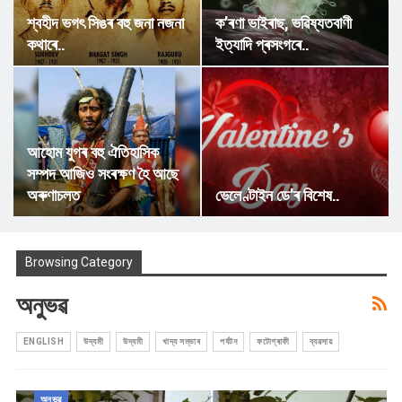
শ্বহীদ ভগৎ সিঙৰ বহু জনা নজনা
ক’ৰণা ভাইৰাছ, ভৱিষ্যতবাণী
কথাৰে..
ইত্যাদি প্ৰসংগৰে..
আহোম যুগৰ বহু ঐতিহাসিক
সম্পদ আজিও সংৰক্ষণ হৈ আছে
অৰুণাচলত
ভেলেণ্টাইন ডে’ৰ বিশেষ..
Browsing Category
অনুভৱ
ENGLISH
উদ্যমী
উদ্যমী
খাদ্য সম্ভাৰ
পৰ্যটন
ফটোগ্ৰাফী
ব্যৱসায়
অনুভৱ