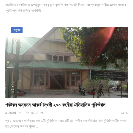
মানৱীয়তাৰ কেতিয়াও অপমৃত্যু নহয়।যুগে যুগে ৰৈ যায় তাৰেই নিচান।আপ্তবাক্য শাৰীক আখৰে আখৰে
প্ৰতিপন্ন কৰি তুলিছে এগৰাকী…
অনুভৱ
পৰ্যটকৰ অন্যতম আকৰ্ষণস্থলী ২০০ বছৰীয়া ঐতিহাসিক পুথিভঁৰাল
ADMIN
FEB 15, 2019
0
প্ৰায় ২০০বছৰ অতিক্ৰম কৰা এটা পুথিভঁৰাল।গুৱাহাটী মহানগৰীৰ মাজমজিয়াত থকা পুথিভঁৰালটোৰ লগত
বহু কেইজন অসমৰ পুৰুধা…