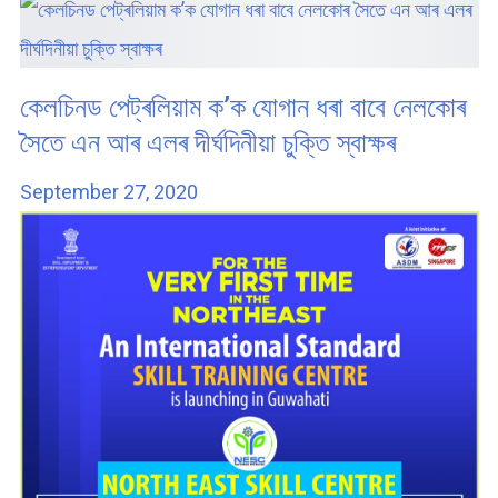
কেলচিনড পেট্ৰলিয়াম ক’ক যোগান ধৰা বাবে নেলকোৰ
সৈতে এন আৰ এলৰ দীৰ্ঘদিনীয়া চুক্তি স্বাক্ষৰ
September 27, 2020