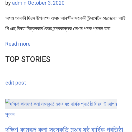
by
admin
October 3, 2020
অসম আৰক্ষী দিৱস উপলক্ষে অসম আৰক্ষীৰ সহকাৰী ইন্সপেক্টৰ জেনেৰেল আই
পি এছ বিষয়া নিম্বলকাৰ বৈভৱ চন্দ্ৰকান্তক সোণৰ পদক প্ৰদান কৰা…
Read more
TOP STORIES
edit post
সুখবৰ
দক্ষিণ কামৰূপ কলা সংস্কৃতি মঞ্চৰ ষষ্ঠ বাৰ্ষিক প্ৰতিষ্ঠা