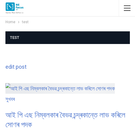
Home
test
TEST
edit post
সুখবৰ
আই পি এছ নিম্বলকাৰ বৈভৱ চন্দ্ৰকান্তে লাভ কৰিলে
সোণৰ পদক