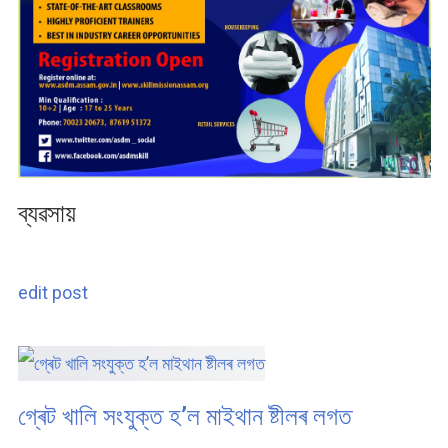
ব্যৱসায়
edit post
গ্ৰেট খালি সংযুক্ত হ’ল মাইথান ষ্টীলৰ লগত