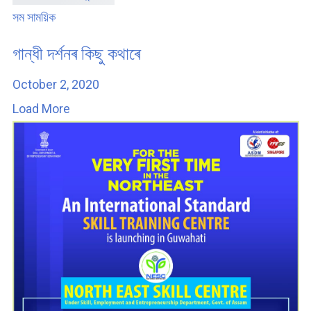
সম সাময়িক
গান্ধী দৰ্শনৰ কিছু কথাৰে
October 2, 2020
Load More