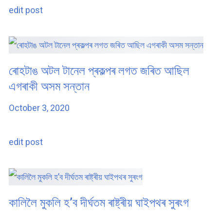
edit post
ৰোহটাঙ অটল টানেল প্ৰকল্পৰ লগত জৰিত আছিল
এগৰাকী অসম সন্তান
October 3, 2020
edit post
কালিলৈ মুকলি হ’ব দীৰ্ঘতম ৰাষ্ট্ৰীয় ঘাইপথৰ সুৰংগ