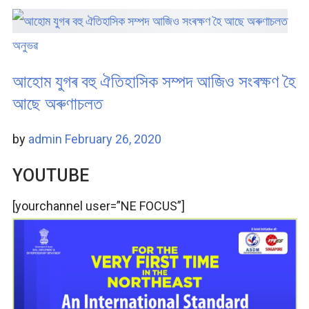
অনুভৱ
আহোম যুগৰ বহু ঐতিহাসিক সম্পদ আজিও সংৰক্ষণ হৈ
আছে অৰুণাচলত
by
admin
February 26, 2020
YOUTUBE
[yourchannel user=”NE FOCUS”]