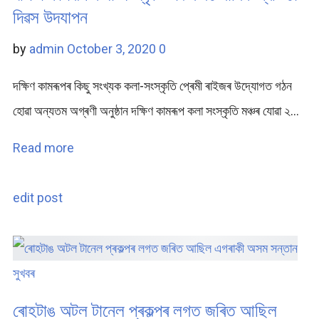
দিৱস উদযাপন
by
admin
October 3, 2020
0
দক্ষিণ কামৰূপৰ কিছু সংখ্যক কলা-সংস্কৃতি প্ৰেমী ৰাইজৰ উদ্যোগত গঠন
হোৱা অন্যতম অগ্ৰণী অনুষ্ঠান দক্ষিণ কামৰূপ কলা সংস্কৃতি মঞ্চৰ যোৱা ২…
Read more
edit post
সুখবৰ
ৰোহটাঙ অটল টানেল প্ৰকল্পৰ লগত জৰিত আছিল