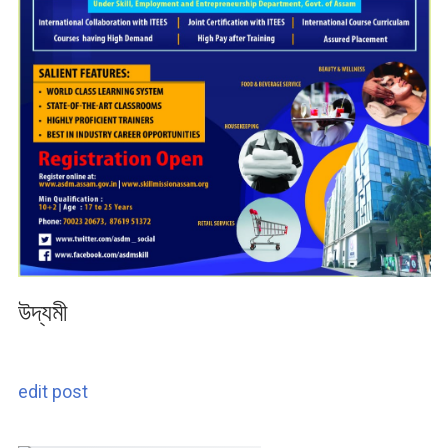
উদ্যমী
edit post