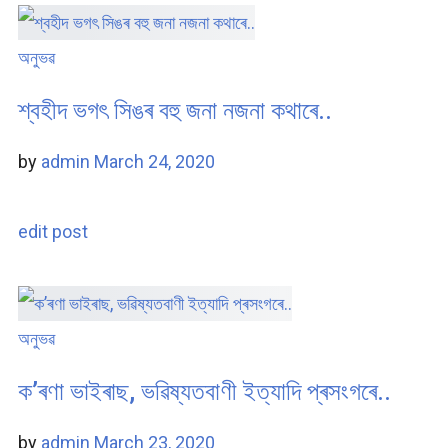
অনুভৱ
শ্বহীদ ভগৎ সিঙৰ বহু জনা নজনা কথাৰে..
by
admin
March 24, 2020
edit post
অনুভৱ
ক’ৰণা ভাইৰাছ, ভৱিষ্যতবাণী ইত্যাদি প্ৰসংগৰে..
by
admin
March 23, 2020