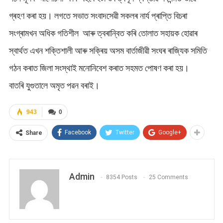
গ্ৰহণ কৰা হয়। লগতে সভাত সংবাদসেৱী সকলৰ নাৰ্য প্ৰাপ্তি বিচৰা
সংগ্ৰামখন অধিক গতিশীল আৰু ত্বৰান্বিত কৰি তোলাত সহায়ক হোৱাৰ
স্বাৰ্থত এখন শক্তিশালী আৰু সক্ৰিয় অসম বার্তাজীৱী সংঘৰ ৰাজ্যিক সমিতি
গঠন কৰাত জিলা সংস্থাই মনোনিবেশ কৰাত সহমত পোষণ কৰা হয়।
বাতৰি যুগুতালে অমৃত পৱন বৰাই।
943
0
Facebook
Twitter
Google+
Share
Admin
8354 Posts
25 Comments