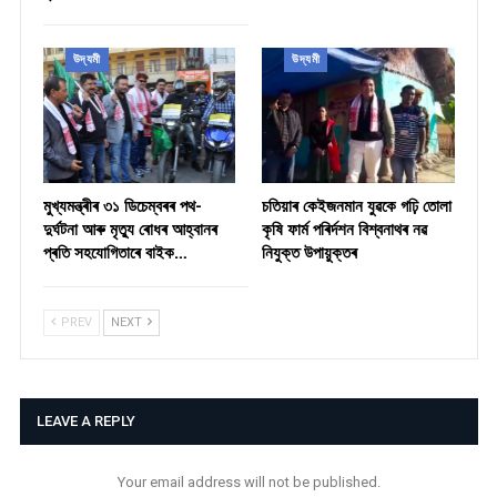
উদ্যমী
উদ্যমী
মুখ্যমন্ত্ৰীৰ ৩১ ডিচেম্বৰৰ পথ-
চতিয়াৰ কেইজনমান যুৱকে গঢ়ি তোলা
দুৰ্ঘটনা আৰু মৃত্যু ৰোধৰ আহ্বানৰ
কৃষি ফাৰ্ম পৰিৰ্দশন বিশ্বনাথৰ নৱ
প্ৰতি সহযোগিতাৰে বাইক…
নিযুক্ত উপায়ুক্তৰ
PREV
NEXT
LEAVE A REPLY
Your email address will not be published.