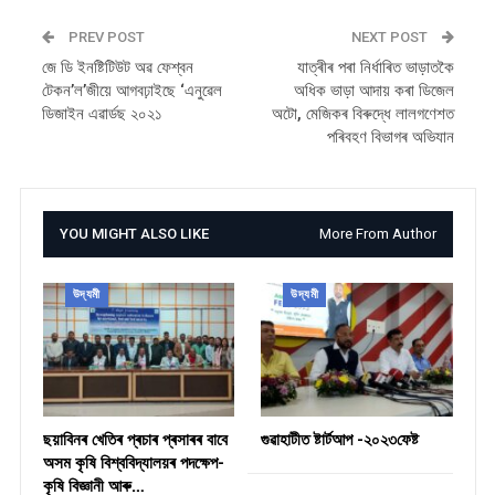
PREV POST
NEXT POST
জে ডি ইনষ্টিটিউট অৱ ফেশ্বন
যাত্ৰীৰ পৰা নিৰ্ধাৰিত ভাড়াতকৈ
টেকন’ল’জীয়ে আগবঢ়াইছে ‘এনুৱেল
অধিক ভাড়া আদায় কৰা ডিজেল
ডিজাইন এৱাৰ্ডছ ২০২১
অটো, মেজিকৰ বিৰুদ্ধে লালগণেশত
পৰিবহণ বিভাগৰ অভিযান
YOU MIGHT ALSO LIKE
More From Author
উদ্যমী
উদ্যমী
ছয়াবিনৰ খেতিৰ প্ৰচাৰ প্ৰসাৰৰ বাবে
গুৱাহাটীত ষ্টাৰ্টআপ -২০২৩ফেষ্ট
অসম কৃষি বিশ্ববিদ্যালয়ৰ পদক্ষেপ-
কৃষি বিজ্ঞানী আৰু…