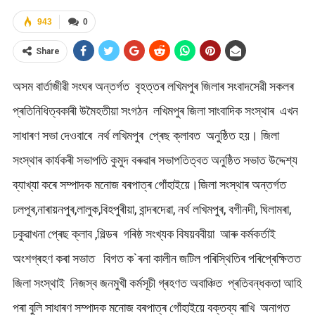
943
0
Share
অসম বার্তাজীৱী সংঘৰ অন্তৰ্গত বৃহত্তৰ লখিমপুৰ জিলাৰ সংবাদসেৱী সকলৰ
প্ৰতিনিধিত্বকাৰী উমৈহতীয়া সংগঠন লখিমপুৰ জিলা সাংবাদিক সংস্থাৰ এখন
সাধাৰণ সভা দেওবাৰে নৰ্থ লখিমপুৰ প্ৰেছ ক্লাবত অনুষ্ঠিত হয়। জিলা
সংস্থাৰ কাৰ্যকৰী সভাপতি কুমুদ বৰুৱাৰ সভাপতিত্বত অনুষ্ঠিত সভাত উদ্দেশ্য
ব্যাখ্যা কৰে সম্পাদক মনোজ বৰপাত্ৰ গোঁহাইয়ে।জিলা সংস্থাৰ অন্তৰ্গত
ঢলপূৰ,নাৰায়নপুৰ,লালুক,বিহপুৰীয়া, বান্দৰদেৱা, নৰ্থ লখিমপুৰ, বগীনদী, ঘিলামৰা,
ঢকুৱাখনা প্ৰেছ ক্লাব ,গিল্ডৰ গৰিষ্ঠ সংখ্যক বিষয়ববীয়া আৰু কৰ্মকর্তাই
অংশগ্ৰহণ কৰা সভাত বিগত ক`ৰনা কালীন জটিল পৰিস্থিতিৰ পৰিপ্ৰেক্ষিতত
জিলা সংস্থাই নিজস্ব জনমুখী কৰ্মসূচী গ্ৰহণত অবাঞ্চিত প্ৰতিবন্ধকতা আহি
পৰা বুলি সাধাৰণ সম্পাদক মনোজ বৰপাত্ৰ গোঁহাইয়ে বক্তব্য ৰাখি অনাগত