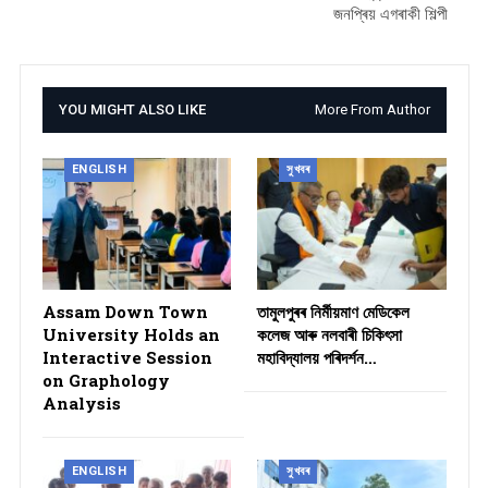
জনপ্ৰিয় এগৰাকী শিল্পী
YOU MIGHT ALSO LIKE
More From Author
ENGLISH
সুখবৰ
Assam Down Town
তামুলপুৰৰ নিৰ্মীয়মাণ মেডিকেল
University Holds an
কলেজ আৰু নলবাৰী চিকিৎসা
Interactive Session
মহাবিদ্যালয় পৰিদৰ্শন…
on Graphology
Analysis
ENGLISH
সুখবৰ