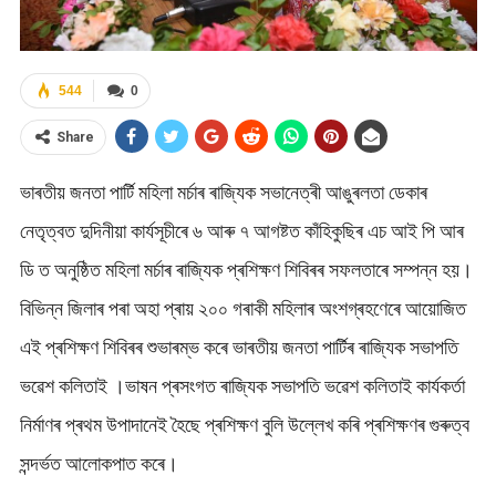
544
0
Share
ভাৰতীয় জনতা পাৰ্টি মহিলা মৰ্চাৰ ৰাজ্যিক সভানেত্ৰী আঙুৰলতা ডেকাৰ
নেতৃত্বত দুদিনীয়া কাৰ্যসূচীৰে ৬ আৰু ৭ আগষ্টত কাঁহিকুছিৰ এচ আই পি আৰ
ডি ত অনুষ্ঠিত মহিলা মৰ্চাৰ ৰাজ্যিক প্ৰশিক্ষণ শিবিৰৰ সফলতাৰে সম্পন্ন হয়।
বিভিন্ন জিলাৰ পৰা অহা প্ৰায় ২০০ গৰাকী মহিলাৰ অংশগ্ৰহণেৰে আয়োজিত
এই প্ৰশিক্ষণ শিবিৰৰ শুভাৰম্ভ কৰে ভাৰতীয় জনতা পাৰ্টিৰ ৰাজ্যিক সভাপতি
ভৱেশ কলিতাই ।ভাষন প্ৰসংগত ৰাজ্যিক সভাপতি ভৱেশ কলিতাই কাৰ্যকৰ্তা
নিৰ্মাণৰ প্ৰথম উপাদানেই হৈছে প্ৰশিক্ষণ বুলি উল্লেখ কৰি প্ৰশিক্ষণৰ গুৰুত্ব
সন্দৰ্ভত আলোকপাত কৰে।