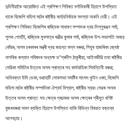
দুদিনীয়াকৈ আয়োজিত এই প্ৰশিক্ষণ শিবিৰত বৰ্গাধিকাৰী হিচাপে উপস্থিত
থাকে বিজেপি মহিলা মৰ্চাৰ ৰাষ্ট্ৰীয় কাৰ্য্যনিৰ্বাহক সদস্যা অকনি দেৱী। এই
প্ৰশিক্ষণ শিবিৰত বিজেপিৰ ৰাজ্যিক সাধাৰণ সম্পাদক দ্বয় দিপ্লুৰঞ্জন শৰ্মা,
পুলক গোহাঁই, ৰাজ্যিক মুখপাত্ৰ ৰঞ্জীৱ কুমাৰ শৰ্মা, ৰাজ্যিক উপ-সভাপতি অজয়
কোঁৱৰ, অসম চৰকাৰৰ মন্ত্ৰী দ্বয় জয়ন্ত মল্ল বৰুৱা, পিযুষ হাজৰিকা জ্যেষ্ঠ
নাগৰিক কল্যান পৰিষদৰ অধ্যক্ষ ড°প্ৰদীপ ঠাকুৰীয়া, আইনজীৱি তথা ৰাষ্ট্ৰীয়
সেৱিকা সমিতিৰ উত্তৰ অসম প্ৰান্তৰ সহ কাৰ্যবাহিকা সিমন্তিনী বৰুৱা,
অধিবক্তা উমি ডেকা, গুৱাহাটি লোকসভা সমষ্টিৰ সাংসদ কুইন ওজা, বিজেপি
মহিলা মৰ্চাৰ ৰাষ্ট্ৰীয় সম্পাদিকা ঐশ্বৰ্য বিশ্বাল, ৰাষ্ট্ৰীয় স্বয়ং সেৱক সংঘৰ
উত্তৰ অসম প্ৰান্ত: সহ ক্ষেত্ৰ প্ৰচাৰক অসম ক্ষেত্ৰৰ শ্ৰীযুত বশিষ্ট
বুজৰবৰুৱা সমল ব্যক্তি হিচাপে উপস্থিত থাকি বিভিন্ন বিষয়ত বক্তব্য
আগবঢ়ায়।