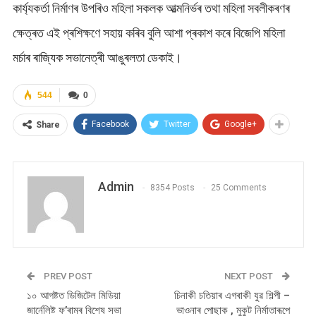
কাৰ্য্যকৰ্তা নিৰ্মাণৰ উপৰিও মহিলা সকলক আত্মনিৰ্ভৰ তথা মহিলা সবলীকৰণৰ
ক্ষেত্ৰত এই প্ৰশিক্ষণে সহায় কৰিব বুলি আশা প্ৰকাশ কৰে বিজেপি মহিলা
মৰ্চাৰ ৰাজ্যিক সভানেত্ৰী আঙুৰলতা ডেকাই।
544
0
Facebook
Twitter
Google+
Share
Admin
8354 Posts
25 Comments
PREV POST
NEXT POST
১০ আগষ্টত ডিজিটেল মিডিয়া
চিনাকী চতিয়াৰ এগৰাকী যুৱ শিল্পী –
জাৰ্নেলিষ্ট ফ’ৰামৰ বিশেষ সভা
ভাওনাৰ পোছাক , মুকুট নিৰ্মাতাৰূপে