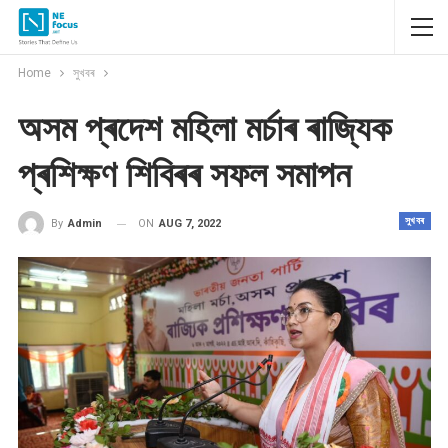
Home
সুখবৰ
অসম প্ৰদেশ মহিলা মৰ্চাৰ ৰাজ্যিক
প্ৰশিক্ষণ শিবিৰৰ সফল সমাপন
সুখবৰ
ON
AUG 7, 2022
By
Admin