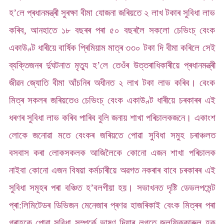
হ’লে প্ৰধানমন্ত্ৰী সুৰক্ষা বীমা যোজনা জৰিয়তে ২ লাখ টকাৰ সুবিধা লাভ
কৰিব, আনহাতে ১৮ বছৰৰ পৰা ৫০ বছৰলৈ সকলো চেভিংচ্ বেংক
একাউণ্ট ধাৰীয়ে বাৰ্ষিক প্ৰিমিয়াম মাত্ৰ ৩৩০ টকা দি বীমা কৰিলে সেই
ব্যক্তিজনৰ ৰ্দুঘটনাত মৃত্যু হ’লে তেওঁৰ উত্তৰাধিকাৰীয়ে প্ৰধানমন্ত্ৰী
জীৱন জ্যোতি বীমা আঁচনিৰ অধীনত ২ লাখ টকা লাভ কৰিব। বেংক
মিত্ৰ সকলৰ জৰিয়তেও চেভিংচ্ বেংক একাউণ্ট ধাৰীয়ে চৰকাৰৰ এই
ধৰণৰ সুবিধা লাভ কৰিব পাৰিব বুলি জনায় শাখা পৰিচালকজনে। একাংশ
লোকে জনোৱা মতে বেংকৰ জৰিয়তে পোৱা সুবিধা সমুহ চৰাঞ্চলত
বসবাস কৰা লোকসকলক আজিলৈকে কোনো এজন শাখা পৰিচালক
নাইবা কোনো এজন বিষয়া কৰ্মচাৰীয়ে অৱগত নকৰাৰ বাবে চৰকাৰৰ এই
সুবিধা সমূহৰ পৰা বঞ্চিত হ’বলগীয়া হয়। সভাখনত দৃষ্টি ডেভলপমেন্ট
প্ৰা:লিমিটেডৰ ডিভিজন মেনেজাৰ প্ৰণৱ হাজৰিকাই বেংক মিত্ৰৰ পৰা
গ্ৰাহকে পোৱা সুবিধা সম্পৰ্কে ভাষণ দিয়াৰ লগতে জুলফিক্কাৰুল হক