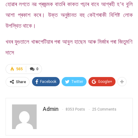
হোৱাৰ লগতে নৱ প্ৰজন্মক বাতৰি কাকত পঢ়াৰ বাবে আগ্ৰহী হ’ব বুলি
আশা প্ৰকাশ কৰে। উক্ত অনুষ্ঠানত বহু কেইগৰাকী বিশিষ্ট লোক
উপস্থিত থাকে।
খবৰ যুগুতালে খাৰুপেটিয়াৰ পৰা আবুল হাছেম আৰু মিৰ্জাৰ পৰা জিতুমণি
দাসে
565
0
Facebook
Twitter
Google+
Share
Admin
8353 Posts
25 Comments