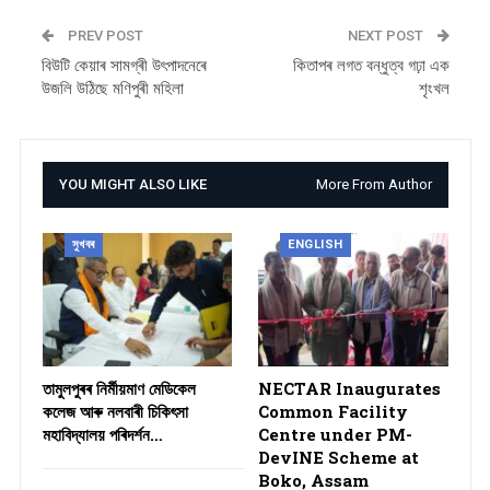
PREV POST
NEXT POST
বিউটি কেয়াৰ সামগ্ৰী উৎপাদনেৰে
কিতাপৰ লগত বন্ধুত্ব গঢ়া এক
উজলি উঠিছে মণিপুৰী মহিলা
শৃংখল
YOU MIGHT ALSO LIKE
More From Author
সুখবৰ
ENGLISH
তামুলপুৰৰ নিৰ্মীয়মাণ মেডিকেল
NECTAR Inaugurates
কলেজ আৰু নলবাৰী চিকিৎসা
Common Facility
মহাবিদ্যালয় পৰিদৰ্শন…
Centre under PM-
DevINE Scheme at
Boko, Assam