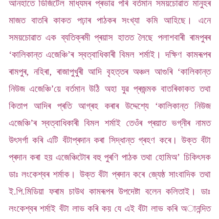
আনহাতে ডিজিটেল মাধ্যমৰ প্ৰভাৱ পৰি বৰ্তমান সময়চোৱাত মানুহৰ
মাজত বাতৰি কাকত পঢ়াৰ পাঠকৰ সংখ্যা কমি আহিছে। এনে
সময়চোৱাত এক ব্যতিক্ৰমী প্ৰয়াস হাতত লৈছে পলাশবাৰী ৰামপুৰৰ
‘কালিকান্ত এজেঞ্চি’ৰ স্বত্বাধিকাৰী বিমল শৰ্মাই। দক্ষিণ কামৰূপৰ
ৰামপুৰ, নহিৰা, ৰাজাপুখুৰী আদি বৃহত্তৰ অঞ্চল আগুৰি ‘কালিকান্ত
নিউজ এজেঞ্চি’য়ে বৰ্তমান উঠি অহা যুৱ প্ৰজন্মক বাতৰিকাকত তথা
কিতাপ আদিৰ প্ৰতি আগ্ৰহ কৰাৰ উদ্দেশ্যে ‘কালিকান্ত নিউজ
এজেঞ্চি’ৰ স্বত্বাধিকাৰী বিমল শৰ্মাই তেওঁৰ প্ৰয়াত ভগ্নীৰ নামত
উৎসৰ্গা কৰি এটি বঁটাপ্ৰদান কৰা সিদ্ধান্ত গ্ৰহণ কৰে। উক্ত বঁটা
প্ৰদান কৰা হয় এজেঞ্চিটোৰ বহু পুৰণি পাঠক তথা হোমিঅ’ চিকিৎসক
ডাঃ লংকেশ্বৰ শৰ্মাক। উক্ত বঁটা প্ৰদান কৰে জ্যেষ্ঠ সাংবাদিক তথা
ই.পি.মিডিয়া ফৰাম চাউথ কামৰূপৰ উপদেষ্টা বলেন কলিতাই। ডাঃ
লংকেশ্বৰ শৰ্মাই বঁটা লাভ কৰি কয় যে এই বঁটা লাভ কৰি অানন্দিত