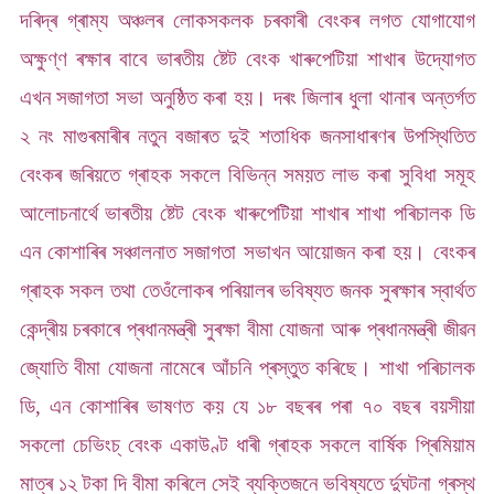
দৰিদ্ৰ গ্ৰাম্য অঞ্চলৰ লোকসকলক চৰকাৰী বেংকৰ লগত যোগাযোগ
অক্ষুণ্ণ ৰক্ষাৰ বাবে ভাৰতীয় ষ্টেট বেংক খাৰুপেটিয়া শাখাৰ উদ্যোগত
এখন সজাগতা সভা অনুষ্ঠিত কৰা হয়। দৰং জিলাৰ ধুলা থানাৰ অন্তৰ্গত
২ নং মাগুৰমাৰীৰ নতুন বজাৰত দুই শতাধিক জনসাধাৰণৰ উপস্থিতিত
বেংকৰ জৰিয়তে গ্ৰাহক সকলে বিভিন্ন সময়ত লাভ কৰা সুবিধা সমূহ
আলোচনাৰ্থে ভাৰতীয় ষ্টেট বেংক খাৰুপেটিয়া শাখাৰ শাখা পৰিচালক ডি
এন কোশাৰিৰ সঞ্চালনাত সজাগতা সভাখন আয়োজন কৰা হয়। বেংকৰ
গ্ৰাহক সকল তথা তেওঁলোকৰ পৰিয়ালৰ ভবিষ্যত জনক সুৰক্ষাৰ স্বাৰ্থত
কেন্দ্ৰীয় চৰকাৰে প্ৰধানমন্ত্ৰী সুৰক্ষা বীমা যোজনা আৰু প্ৰধানমন্ত্ৰী জীৱন
জ্যোতি বীমা যোজনা নামেৰে আঁচনি প্ৰস্তুত কৰিছে। শাখা পৰিচালক
ডি, এন কোশাৰিৰ ভাষণত কয় যে ১৮ বছৰৰ পৰা ৭০ বছৰ বয়সীয়া
সকলো চেভিংচ্ বেংক একাউণ্ট ধাৰী গ্ৰাহক সকলে বাৰ্ষিক প্ৰিমিয়াম
মাত্ৰ ১২ টকা দি বীমা কৰিলে সেই ব্যক্তিজনে ভবিষ্যতে ৰ্দুঘটনা গ্ৰস্থ