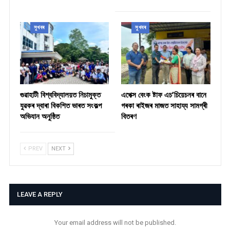
সুখবৰ
সুখবৰ
গুৱাহাটী বিশ্ববিদ্যালয়ত নিচামুক্ত
​এপেক্স বেংক ষ্টাফ এচ’চিয়েচনৰ বানে
যুৱকৰ দ্বাৰা বিকশিত ভাৰত সংকল্প
গৰকা ৰাইজৰ মাজত সাহায্য সামগ্ৰী
অভিযান অনুষ্ঠিত
বিতৰণ ​
PREV
NEXT
LEAVE A REPLY
Your email address will not be published.